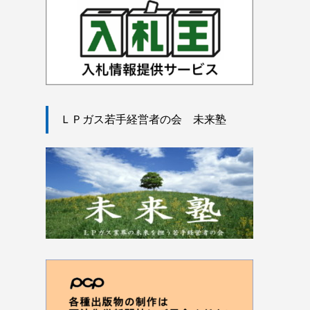
ＬＰガス若手経営者の会 未来塾