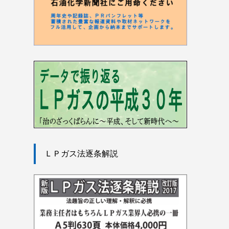
ＬＰガス法逐条解説