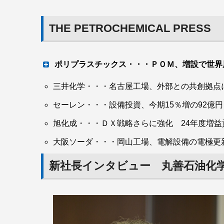
THE PETROCHEMICAL PRESS
ポリプラスチックス・・・ＰＯＭ、増設で世界
三井化学・・・名古屋工場、外部との共創拠点
新規顧客と用途拡大
セーレン・・・設備投資、今期15％増の92億
旭化成・・・ＤＸ戦略さらに強化 24年度増益貢
ポリプラスチックスは、ポリアセタール樹脂（
加速する。同社は日本、台湾、マレーシア、中
大阪ソーダ・・・岡山工場、電解設備の電極更
要増への対応に加えて既存設備の移転要請もあ
新社長インタビュー 丸善石油化
余力が生じるマレーシアでは欧米向けなどの拡
顧客層拡大にも拍車をかける。医療用など新規