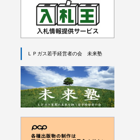
ＬＰガス若手経営者の会 未来塾