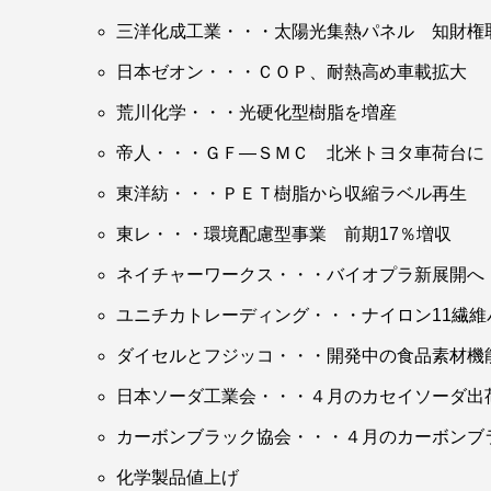
エポキシと硬化剤拡販
三洋化成工業・・・太陽光集熱パネル 知財権
日本ゼオン・・・ＣＯＰ、耐熱高め車載拡大
ＡＤＥＫＡは、独自の熱硬化性繊維強化プラス
ット（ＦｔｏＣ）成形プロセス」を風力発電の
荒川化学・・・光硬化型樹脂を増産
効率に生産できるプロセスとして評価されてお
帝人・・・ＧＦ―ＳＭＣ 北米トヨタ車荷台に
脂と硬化剤の拡販につなげる。
東洋紡・・・ＰＥＴ樹脂から収縮ラベル再生
東レ・・・環境配慮型事業 前期17％増収
ネイチャーワークス・・・バイオプラ新展開へ
ユニチカトレーディング・・・ナイロン11繊維
ダイセルとフジッコ・・・開発中の食品素材機
日本ソーダ工業会・・・４月のカセイソーダ出
カーボンブラック協会・・・４月のカーボンブ
化学製品値上げ