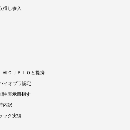
取得し参入
チック（ＣＦＲＰ）の高速成形技術「ファイバーｔｏコンポジ
風車ブレード部材成形用に売り込む。長尺ブレードの部材を高
り、早期の実用化を目指す。同プロセスに対応したエポキシ樹
 韓ＣＪＢＩＯと提携
バイオプラ認定
能性表示目指す
荷内訳
ラック実績