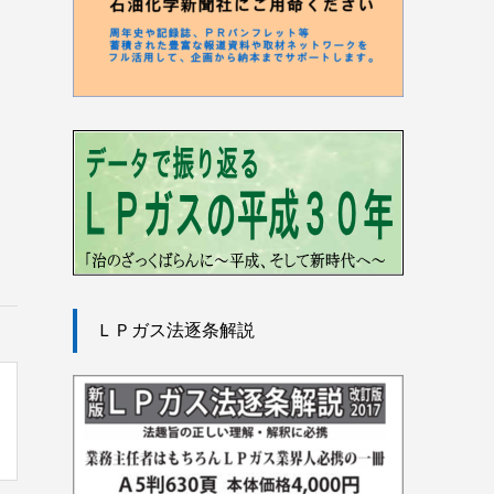
ＬＰガス法逐条解説