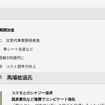
展開加速
に 次世代事業開発推進
円 車シート合皮など
献100億円に
ＰＯＭ）「ジュラコン」の世界展開を中国での大幅増産を機に
国にトータルで年産約30万㌧の供給能力を持つ世界最大手。需
新 コスト競争力向上
り、中国へ段階的に15万㌧を増設する計画だ。これにより供給
学 馬場稔温氏
販を加速し、主要市場に置く技術サービス拠点などを活用した
用途の拡大にも本腰を入れていく。
コスモとのシナジー追求
脱炭素化など連携でコンビナート強化