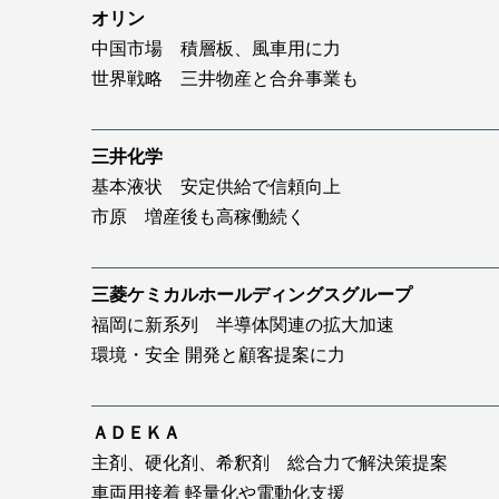
オリン
中国市場 積層板、風車用に力
世界戦略 三井物産と合弁事業も
三井化学
基本液状 安定供給で信頼向上
市原 増産後も高稼働続く
三菱ケミカルホールディングスグループ
福岡に新系列 半導体関連の拡大加速
環境・安全 開発と顧客提案に力
ＡＤＥＫＡ
主剤、硬化剤、希釈剤 総合力で解決策提案
車両用接着 軽量化や電動化支援