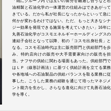
「既にグループ内では互いの留分を融通し合うなど石
油精製と石油化学の一体運営の仕組みはできあがって
きている。だから私が社長になったからといって急に
何かが変わるわけではない。ただ、もっと大きなシナ
ジー効果を発現できる施策を考えていきたい」16年に
丸善石油化学がコスモエネルギーホールディングスの
連結子会社となって以降、初の「コスモ出身社長」と
なる。コスモ石油時代は主に販売部門と供給部門を歩
み、特約店向けの販売や大手需要家向けの販売を担
当。ナフサの供給に関わる場面もあった。供給部門で
はＬＰ（線形計画法）に基づく供給計画を立てる業務
や各地域への石油製品の供給バランスを取る業務に従
事した。こうした業務の経験を通じて培ったマネジメ
ント能力を生かし、さらなる進化に向けて丸善石油化
学を導く。