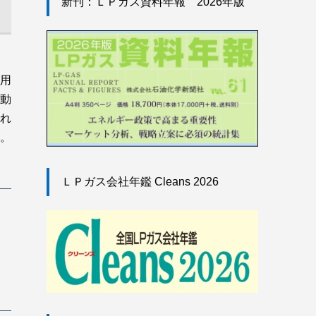
新刊：ＬＰガス資料年報 2026年版
用
動
れ
。
ＬＰガス会社年鑑 Cleans 2026