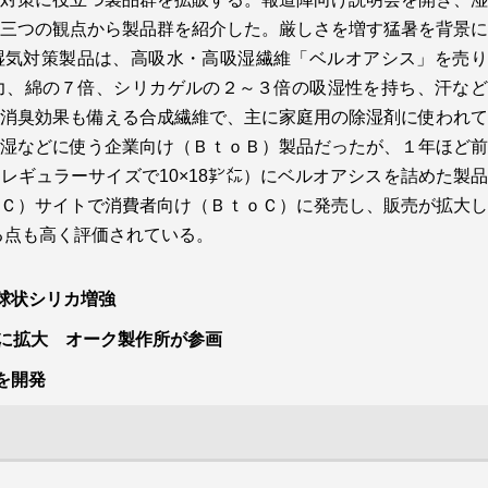
三つの観点から製品群を紹介した。厳しさを増す猛暑を背景に
湿気対策製品は、高吸水・高吸湿繊維「ベルオアシス」を売り
力、綿の７倍、シリカゲルの２～３倍の吸湿性を持ち、汗など
消臭効果も備える合成繊維で、主に家庭用の除湿剤に使われて
湿などに使う企業向け（ＢｔｏＢ）製品だったが、１年ほど前
レギュラーサイズで10×18㌢㍍）にベルオアシスを詰めた製
Ｃ）サイトで消費者向け（ＢｔｏＣ）に発売し、販売が拡大し
る点も高く評価されている。
球状シリカ増強
社に拡大 オーク製作所が参画
を開発