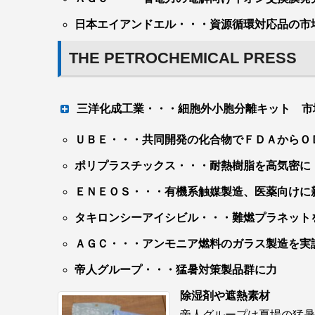
日本エイアンドエル・・・資源循環対応品の市
THE PETROCHEMICAL PRESS
三洋化成工業・・・細胞外小胞分離キット 市
ＵＢＥ・・・共同開発の化合物でＦＤＡからＯ
新技術 診断・創薬研究を支援
ポリプラスチックス・・・耐熱樹脂を高気密に
ＥＮＥＯＳ・・・有機系触媒製造、医薬向けに
三洋化成工業は医療分野を中心に研究が加速し
技術「ＥＸＯＲＰＴＩＯＮ（エクソープション
タキロンシーアイシビル・・・難燃プラネット
アや企業が取り組むＥＶによる画期的な診断薬
ＡＧＣ・・・アンモニア燃料のガラス製造を実
た診断薬や創薬に関する取り組みに進展させる
帝人グループ・・・猛暑対策製品群に力
除湿剤や遮熱素材
帝人グループは夏場の猛暑