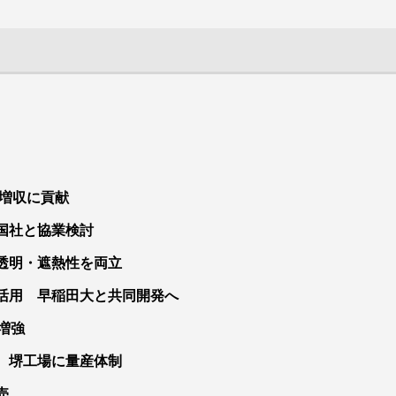
円増収に貢献
合
国社と協業検討
で熱可塑性エラストマーコンパウンド（ＴＰＥ）生産設備を増
透明・遮熱性を両立
のＩＣＴ事業を分割し、４月１日付で新設する１００％子会社
自動車部品用途を中心とするゴム代替需要の増加に対応する。タ
フィルムなどパッケージングソリューション（ＰＳ）事業はポ
京都大田区）では動的架橋型熱可塑性エラストマー（ＴＰＶ）
活用 早稲田大と共同開発へ
ンゴー66％、トクヤマ34％出資）と同日付で統合する。
産技術高度化につなげる。
増強
 堺工場に量産体制
売