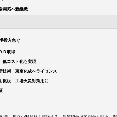
場開拓へ新組織
場投入急ぐ
ＤＤ取得
 低コスト化も実現
新技術 東京化成へライセンス
ている細胞外小胞（ＥＶ）を高効率・高精製度に分離する新規
）」を実装した試薬検査キットの上市を急ぐ。世界のアカデミ
を拡販 工場火災対策用に
・創薬の研究を支援。共同開発者の徳島大学とは同技術を用い
証
ことも視野に入れる。
対策に役立つ製品群を拡販する。報道陣向け説明会を開き、湿