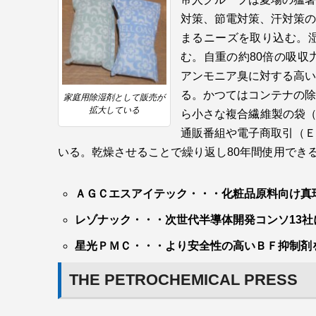
対策、節電対策、汗対策の
まるニーズを取り込む。
む。自重の約80倍の吸収
アンモニア臭に対する高い
る。かつてはコンテナの除
家庭用除湿剤として販売が
拡大している
ら小さな複合繊維製の袋（
通販番組や電子商取引（Ｅ
いる。乾燥させることで繰り返し80年間使用でき
ＡＧＣエスアイテック・・・化粧品原料向け真
レゾナック・・・次世代半導体開発コンソ13
星光ＰＭＣ・・・より安全性の高いＢＦ抑制剤
THE PETROCHEMICAL PRESS