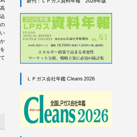
新刊：ＬＰガス資料年報 2026年版
高
込
の
い
か
品を
て
ＬＰガス会社年鑑 Cleans 2026