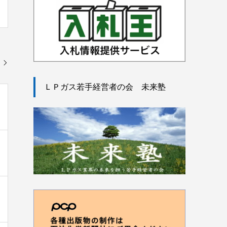
ＬＰガス若手経営者の会 未来塾