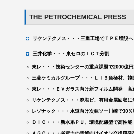
THE PETROCHEMICAL PRESS
リケンテクノス・・・三重工場でＴＰＥ増設へ
車向け需要増タイでも増産検討
三井化学・・・東セロのＩＣＴ分割
東レ・・・技術センターの重点課題で2000億
包装 フィルムサン・トックスと統
開発拠点には今夏、試作機導入
三菱ケミカルグループ・・・ＬＩＢ負極材、韓
リケンテクノスは、三重工場（三重県亀山市）
東レ・・・ＥＶガラス向け新フィルム開発 高
三井化学は、１００％子会社の三井化学東セロ
設する。近く決定し、25年の稼働を目指す。
に継承させる。一方、三井化学東セロの包装用
イでも増設を検討中だ。研究開発センター（東
リケンテクノス・・・廃塩ビ、有用金属回収に
リプロピレンフィルム専業のサン・トックス（レ
の中型試作機を今夏に導入し、新製品開発や生
レゾナック・・・水道向け次亜ソー川崎で30％
ＤＩＣ・・・新水系ＰＵ、環境配慮型で高性能
ＡＧＣ・・・省電力の電解向けイオン交換膜発