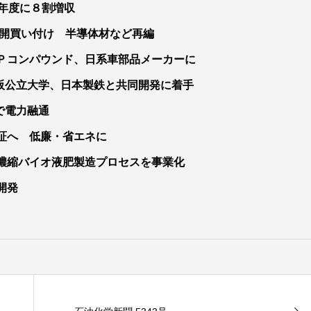
年度に８割増収
公開買い付け 半導体材など再編
Ｐコンパウンド、日系車部品メーカーに
阪公立大学、日本製鉄と共同開発に着手
で電力融通
証へ 低廉・省エネに
濃縮バイオ液肥製造プロセスを事業化
開発