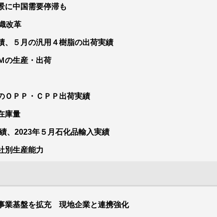
景に中国需要停滞も
織改革
績、５月の汎用４樹脂の出荷実績
Ｍの生産・出荷
のＯＰＰ・ＣＰＰ出荷実績
在庫量
績、2023年５月石化品輸入実績
社別生産能力
事業基盤を拡充 現地企業と連携強化