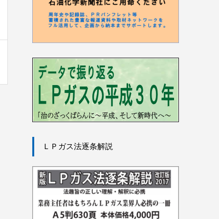
ＬＰガス法逐条解説