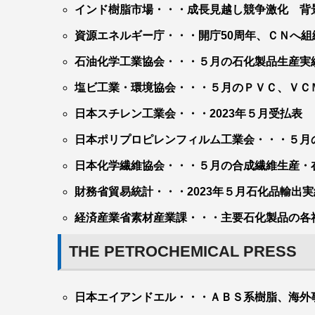
インド樹脂市場・・・成長見越し競争激化 背
資源エネルギー庁・・・開庁50周年、ＣＮへ組
石油化学工業協会・・・５月の石化製品生産実
塩ビ工業・環境協会・・・５月のＰＶＣ、ＶＣ
日本スチレン工業会・・・2023年５月受払表
日本ポリプロピレンフィルム工業会・・・５月
日本化学繊維協会・・・５月の合成繊維生産・
財務省貿易統計・・・2023年５月石化品輸出実
経済産業省素材産業課・・・主要石化製品の各
THE PETROCHEMICAL PRESS
日本エイアンドエル・・・ＡＢＳ系樹脂、海外