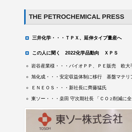
THE PETROCHEMICAL PRESS
三井化学・・・ＴＰＸ、延伸タイプ量産へ
新系列で 25 年メド
この人に聞く 2022化学品動向 ＸＰＳ
岩谷産業様・・・バイオＰＰ、ＰＥ販売 欧大
デュポン・スタイロ社長 有友 完
三井化学は、オンリーワン製品であるポリメチ
旭化成・・・安定収益体制に移行 基盤マテリ
した延伸タイプを事業化する計画だ。新系列に
ＥＮＥＯＳ・・・新社長に齊藤猛氏
おり、量産に向けて技術をブラッシュアップす
ルなどとして生かした新規用途の開拓も進めて
東ソー・・・桒田 守次期社長 「ＣＯ
削減に全
２
一層の事業基盤強化につなげる。