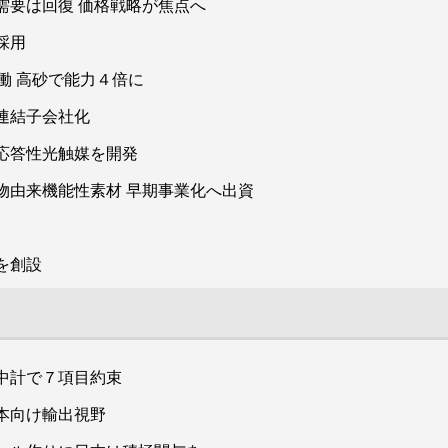
需要は回復 価格戦略が焦点へ
採用
働 高砂で能力４倍に
連結子会社化
応答性光触媒を開発
物由来機能性素材 早期事業化へ出資
を創設
中計で７項目約束
本向け輸出視野