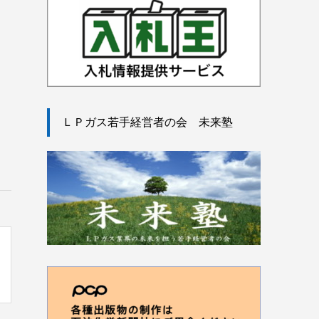
ＬＰガス若手経営者の会 未来塾