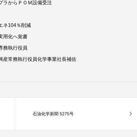
プラからＰＯＭ設備受注
ネ104％削減
実用化へ覚書
専務執行役員
興産常務執行役員化学事業社長補佐
石油化学新聞 5275号