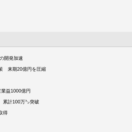
型の開発加速
策 来期20億円を圧縮
業益1000億円
累計100万㌧突破
取得