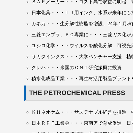
ＳＡＰメーカー・・・コスト高で収益に明暗 
日本化薬・・・ＩＪ用インク、水系が来年にも
カネカ・・・生分解性樹脂を増設、24年１月稼
三菱エンプラ、ＰＣ専業に・・・三菱ガス化が
ユシロ化学・・・ウイルスを酸化分解 可視光
サカタインクス・・・大学ベンチャー支援 植
クレハ・・・米国のＣＮＴ研究振興に投資
積水化成品工業・・・再生材活用製品ブランド
THE PETROCHEMICAL PRESS
ＫＨネオケム・・・サステナブル経営を推進 
日本ＲＰＦ工業会・・・東南アで育成促進 日