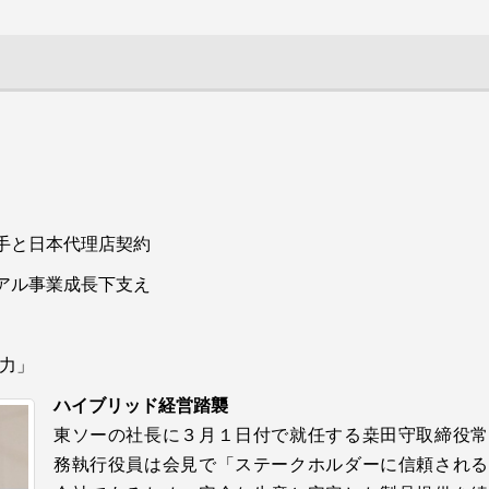
手と日本代理店契約
氏
ルペンテンコポリマー「ＴＰＸ」の市場拡大に向けて、新開発
アル事業成長下支え
より25年ごろの量産開始を目指す。既にベース技術は確立して
住宅着工漸減 高断熱化を追い風に
るとともに、ＩＣＴ関連などでＴＰＸの特徴をフィルムやボト
倉庫やビル断熱用途も拡大
おり、好感触を得ている。延伸により差別化した市場を広げ、
力」
―21年の新設住宅着工戸数は85万６千戸と、コロナ
ハイブリッド経営踏襲
禍の影響もあって低調だった前年比で５.０％増加し
東ソーの社長に３月１日付で就任する桒田守取締役常
ました。戸建て住宅の断熱材向けを主力とする押出
務執行役員は会見で「ステークホルダーに信頼される
法ポリスチレンフォーム（ＸＰＳ）の市場動向は。