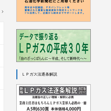
ＬＰガス法逐条解説