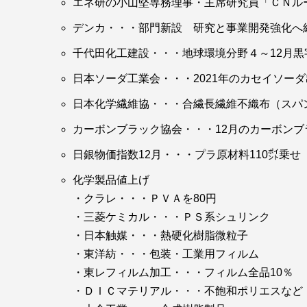
エネ研の小山堅専務理事・主席研究員「ＣＮル
デンカ・・・部門新設 研究と事業開発強化へ
千代田化工建設・・・地球環境分野４～12月黒
日本ソーダ工業会・・・2021年のカセイソー
日本化学繊維協・・・合繊長繊維不織布（スパ
カーボンブラック協会・・・12月のカーボンブ
日銀物価指数12月・・・プラ原材料110㌽乗せ
化学製品値上げ
・クラレ・・・ＰＶＡを80円
・三菱ケミカル・・・ＰＳ系シュリンク
・日本触媒・・・熱硬化樹脂微粒子
・東洋紡・・・包装・工業用フィルム
・東レフィルム加工・・・フィルム全品10％
・ＤＩＣマテリアル・・・不飽和ポリエスなど