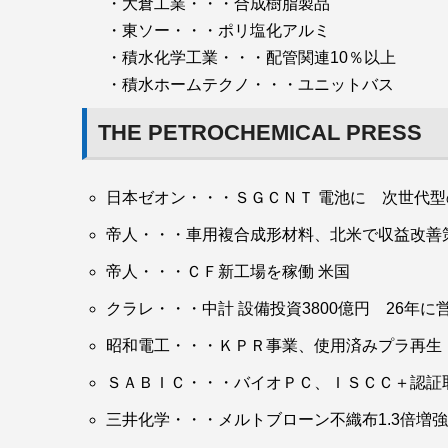
・大倉工業・・・合成樹脂製品
・東ソー・・・ポリ塩化アルミ
・積水化学工業・・・配管関連10％以上
・積水ホームテクノ・・・ユニットバス
THE PETROCHEMICAL PRESS
日本ゼオン・・・ＳＧＣＮＴ 電池に 次世代
帝人・・・車用複合成形材料、北米で収益改善
帝人・・・ＣＦ新工場を稼働 米国
クラレ・・・中計 設備投資3800億円 26年に営
昭和電工・・・ＫＰＲ事業、使用済みプラ再生 
ＳＡＢＩＣ・・・バイオＰＣ、ＩＳＣＣ＋認証
三井化学・・・メルトブローン不織布1.3倍増強