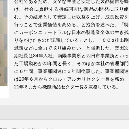
会社であるため、安全な生産と安定した製品提供を続
前年に比べると住宅着工戸数は増加したが、資材不
け、社会に貢献する持続可能な製品の開発に取り組
足や物流混乱などもあってコロナ前の水準（19年は
む。その結果として安定した収益を上げ、成長投資を
90万５千戸）には届いておらず、もともと少子化の
行うことで企業価値を高める」と抱負を述べた。「特
影響などから漸減傾向が続いている。ただし、ＸＰ
にカーボンニュートラルは日本の製造業全体の生き残
Ｓの住宅用断熱材向けは着工件数が漸減傾向にある
りをかけたものだ認識している」とし、「ＣＯ
排出削
２
なかでも、高断熱化のニーズを背景とした１戸当た
減策などに全力で取り組みたい」と強調した。桒田次
りの使用量増加などで減少分をカバーしており、21
期社長は84年入社。南陽事業所と四日市事業所といっ
年も堅調に推移した。ビル用や冷凍・冷蔵倉庫用と
た工場勤務が23年間と長く、そのほか本社の管理部門
いった住宅用断熱材以外の需要も増えてきている。
に６年間、事業部関連に３年間従事した。事業部関連
数量面だけでなく、質の面でも断熱性の向上など付
は20年６月からクロル・アルカリセクター長を務め、
加価値を高めた製品や使い方の提案が奏功して採用
21年６月から機能商品セクター長を兼務している。
を広げ、収益向上にも寄与している。