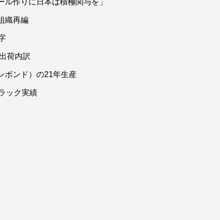
ール作りに日本は積極関与を」
組織再編
字
ダ出荷内訳
ンボンド）の21年生産
ラック実績