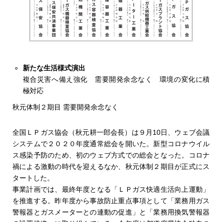
岩谷産業エネルギー長崎支店（伊藤真一支店長）が設置し
たＬＰガス非常用発電機が、９月に九州を襲った台風９、
10号による老健施設の停電被害を最小限に抑えた。３月
に、諫早市の五葉会が運営する「グループホーム静豊庵」
に設置していた。
新たな生活様式演出
容器配送ルート最適化
複合災害へ備え強化 需要開発余念なく 環境の変化に積
ベテランの技 ＡＩが自動構築
極対応
日商エレクトロニクス
秋元体制２期目 需要開発余念なく
日商エレクトロニクス（本社・東京、寺西清一社長）は９
月30日、ＡＩとＩｏＴを活用してＬＰガス容器の最適な配
全国ＬＰガス協会（秋元耕一郎会長）は９月10日、ウェブ会議
送ルートを構築する「ＡＩ最適配車サービス」を発売し
システムで２０２０年度通常総会を開いた。新型コロナウイル
た。独自技術で複数車両による多数の供給先への配送計画
ス感染予防のため、初のウェブ方式での総会となった。コロナ
を自動構築する。遠隔検針用ＬＰＷＡ（省電力広域）無線
禍による激動の時代を迎えるなか、秋元体制２期目が正式にス
端末の有無にかかわらず導入でき、約１カ月あれば高精度
タートした。
な配送計画が立てられる。配送員の負担を平準化できると
事業計画では、最終年度となる「ＬＰガス快適生活向上運動」
ともに、ベテラン配送員の蓄積したノウハウを共有化して
を推進する。昨年度から事故防止重点事項として「業務用ガス
属人的でない高い配送品質を実現する。
警報器とガスメーターとの連動の促進」と「業務用換気警報器