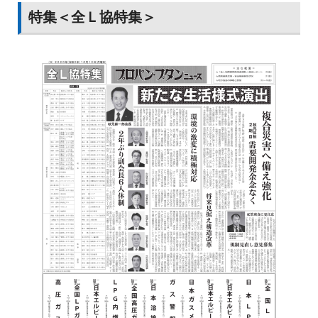
徳島県 モデル創出事業
特集＜全Ｌ協特集＞
徳島県教育委員会は２０２０年度６月補正予算１億３５０
０万円を組み「『新しい生活様式』に対応した学校空調モ
デル創出事業」を実施する。新型コロナとの共生時代を迎
え新生活様式を取り入れた教育展開が求められると同時
に、大規模災害時には避難者を受け入れる必要を伴う学校
現場。県は「平時・有事を問わない教育環境」構築に向
け、モデルに徳島県立徳島視覚支援学校・同聴覚支援学校
（徳島市）の体育館と特別教室７室を選定し感染症に強い
空調環境を創出する。大空間への空調に適し、分散型で災
害対応力が高いＬＰガスＧＨＰ採用に期待が高まる。
写真㊤ 敷地内に設置した非常用発電機。大型の台風
９、10号襲来時に稼働し底力を発揮した写真㊦ 18人
が入居する諫早市の「グループホーム静豊庵」
老健施設
台風襲来も停電回避
岩谷長崎設置の発電機活躍