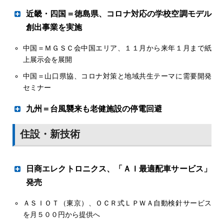
近畿・四国＝徳島県、コロナ対応の学校空調モデル
創出事業を実施
中国＝ＭＧＳＣ会中国エリア、１１月から来年１月まで紙
上展示会を展開
中国＝山口県協、コロナ対策と地域共生テーマに需要開発
セミナー
㊤火起こしに取り組む児童（２日・道南支部の出前教
室）㊦エネルギーの種類を学んだ（９月28日網走支部
の出前教室）
九州＝台風襲来も老健施設の停電回避
岩谷産業長崎が設置の発電機が貢献
住設・新技術
コロナ落ち着き火育復活
道協 道南と網走支部で出前教室
日商エレクトロニクス、「ＡＩ最適配車サービス」
事業の対象になる県立徳島視覚支援学校と同聴覚支援
北海道ＬＰガス協会道南、網走支部が今年度初めての火育
発売
学校
活動を実施した。２日、北斗市で道南支部が、９月28日に
は網走支部が網走市で開催し、久しぶりに児童の歓声がこ
ＡＳＩＯＴ（東京）、ＯＣＲ式ＬＰＷＡ自動検針サービス
ＡＩが容器配送ルート最適化
だました。新型コロナウイルスの感染拡大が落ち着き始め
を月５００円から提供へ
コロナ対応の学校空調
たのもあり、各地での活動が活発になりつつある。