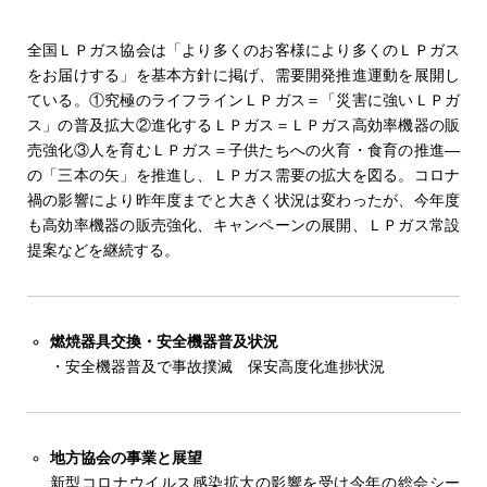
全国ＬＰガス協会は「より多くのお客様により多くのＬＰガス
をお届けする」を基本方針に掲げ、需要開発推進運動を展開し
ている。①究極のライフラインＬＰガス＝「災害に強いＬＰガ
ス」の普及拡大②進化するＬＰガス＝ＬＰガス高効率機器の販
売強化③人を育むＬＰガス＝子供たちへの火育・食育の推進―
の「三本の矢」を推進し、ＬＰガス需要の拡大を図る。コロナ
禍の影響により昨年度までと大きく状況は変わったが、今年度
も高効率機器の販売強化、キャンペーンの展開、ＬＰガス常設
提案などを継続する。
燃焼器具交換・安全機器普及状況
・安全機器普及で事故撲滅 保安高度化進捗状況
地方協会の事業と展望
新型コロナウイルス感染拡大の影響を受け今年の総会シー