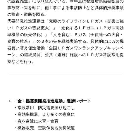
の設置推進」に取り組んでいる。今年度は都道府県協会独自の
事故防止策を軸に、他工事による事故防止など具体的推奨事項
の推進・徹底を図る。
需要開発推進運動は「究極のライフラインＬＰガス（災害に強
いＬＰガスの普及拡大）」「進化するＬＰガス（ＬＰガス高効
率機器の販売強化）」「人を育むＬＰガス（子供達への火育・
食育の推進）」の３本の矢を継続実施する。具体的にはガス機
器買い替え促進活動「全国ＬＰガスワンランクアップキャンペ
ーン」の継続展開、公共（避難）施設へのＬＰガス常設常用提
案などを行う。
「全Ｌ協需要開発推進運動」進捗レポート
・常設常用 防災需要掘り起こし
・高効率機器、より多くの家庭に
・炎を身近に火育・食育
・機器販売、空調伸長も厨房減速