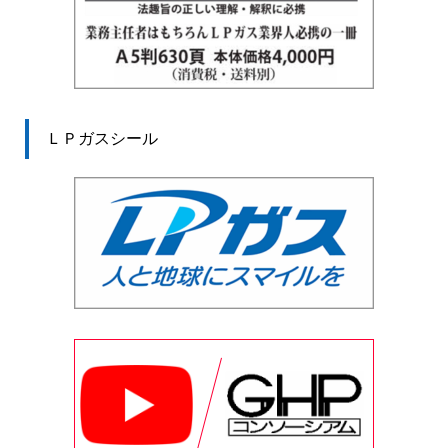
ＬＰガスシール