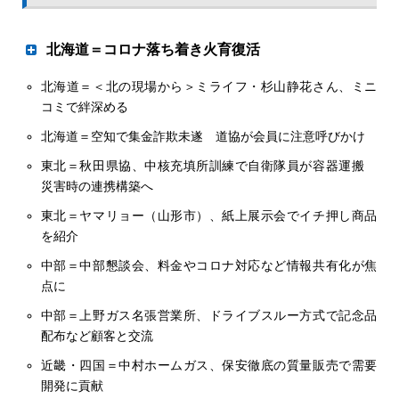
北海道＝コロナ落ち着き火育復活
北海道＝＜北の現場から＞ミライフ・杉山静花さん、ミニ
道南と網走支部で出前教室
コミで絆深める
北海道＝空知で集金詐欺未遂 道協が会員に注意呼びかけ
東北＝秋田県協、中核充填所訓練で自衛隊員が容器運搬
災害時の連携構築へ
治のざっくばらんに
東北＝ヤマリョー（山形市）、紙上展示会でイチ押し商品
Ｔ＆Ｄリース 岸 信之社長
を紹介
中部＝中部懇談会、料金やコロナ対応など情報共有化が焦
岸信之社長は２０１８年４月に親会社の太陽生命保険常務
点に
から、Ｔ＆Ｄリースの社長に就任した。30年以上にわたる
生命保険会社での経験を振り返りながら、令和の時代にお
中部＝上野ガス名張営業所、ドライブスルー方式で記念品
けるガスエネルギー業界専門リース会社のビジョンを話し
配布など顧客と交流
てもらった。
近畿・四国＝中村ホームガス、保安徹底の質量販売で需要
開発に貢献