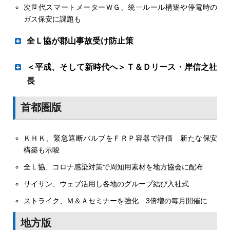
次世代スマートメーターＷＧ、統一ルール構築や停電時の
独自シナリオ、コストに難
ガス保安に課題も
全Ｌ協が郡山事故受け防止策
ガス事業
脱炭素への道示せるか
業務用厨房のメーター連動遮断徹底へ
エネ庁 2050年在り方研究会
＜平成、そして新時代へ＞Ｔ＆Ｄリース・岸信之社
独自シナリオ、コストに難
長
業務用厨房
資源エネルギー庁は６日、２０５０年に向けたガス事業の
業界を全力サポート
首都圏版
メーター連動遮断徹底へ
在り方研究会（座長＝山内弘隆・一橋大学大学院特任教
全Ｌ協 郡山事故受け防止策
授）の第２回会合を開き、ガス業界の低炭素化・脱炭素化
ＫＨＫ、緊急遮断バルブをＦＲＰ容器で評価 新たな保安
を主題に議論した。事業者から東京ガスと大阪ガスが参加
全国ＬＰガス協会（秋元耕一郎会長）は９月24日、都道府
構築も示唆
し自社の取り組みを報告したなか、委員からは「脱炭素化
県ＬＰガス協会と直接会員に対し「業務用厨房施設に関す
の具体的な話が示されていない」との指摘と、「ガス業界
全Ｌ協、コロナ感染対策で周知用素材を地方協会に配布
るガス警報器の設置およびガスメーターとの連動遮断の徹
が独自に具体的なシナリオを示すのは難しい」との擁護の
底」について文書で要請した。７月末に発生した郡山市の
サイサン、ウェブ活用し各地のグループ結び入社式
声が出た。世界的目標であるＣＯ排出ゼロ実現の困難さ
飲食店での爆発事故について、事故原因は調査中としなが
が改めて表面化した。
ストライク、Ｍ＆Ａセミナーを強化 3倍増の毎月開催に
らも現時点でのＬＰガス業界としての再発防止対策をまと
めた。
地方版