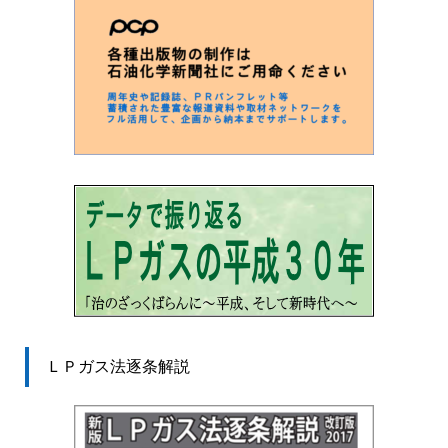
ＬＰガス法逐条解説