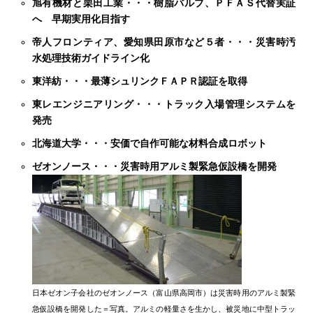
旭有機材と栗田工業・・・樹脂バルブ、ＰＦＡＳ代替実証
へ 早期実用化目指す
帝人フロンティア、愛知県田原市など５者・・・災害時汚
水処理技術ガイドライン化
東洋紡・・・最薄シュリンクＦＡＰＲ認証を取得
東レエンジニアリング・・・トラック入場管理システムを
発売
北海道大学・・・安価で自作可能な材料合成ロボット
ゼオンノース・・・災害時用アルミ製緊急仮設橋を開発
日本ゼオン子会社のゼオンノース（富山県高岡市）は災害時用のアルミ製緊
急仮設橋を開発した＝写真。アルミの軽量さを生かし、被災地に中型トラッ