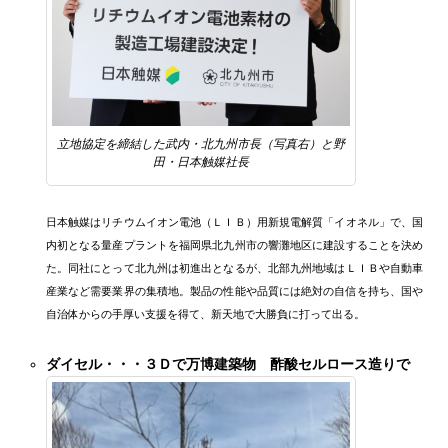
立地協定を締結した武内・北九州市長（写真右）と野
田・日本触媒社長
日本触媒はリチウムイオン電池（ＬＩＢ）用新規電解質「イオネル」で、国
内初となる量産プラントを福岡県北九州市の響灘地区に建設することを決め
た。同社にとって北九州は初進出となるが、北部九州地域はＬＩＢや自動車
産業など需要業界の集積地。製品の性能や品質には絶対の自信を持ち、国や
自治体からの手厚い支援を得て、新天地で大勝負に打って出る。
ダイセル・・・３Ｄで万博建築物 酢酸セルロース造りで