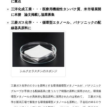
に重点
三洋化成工業・・・医療用機能性タンパク質、米市場展開
に本腰 論文掲載し協業募集
三菱ガス化学・・・循環型エタノール、パナソニックの配
線器具原料に
シルクエラスチンのスポンジ
三菱ガス化学のＣＯ
を原料とする環境循環型メタノールが、パナソニック
２
グループが手掛ける配線器具に使うユリア樹脂の原料に採用された。環境循
環型メタノールが具体的な製品原料に採用されたのは初めて。 三菱ガス化
学が新潟工場で製造する環境循環型メタノールを原料に、子会社のＭＧＣウ