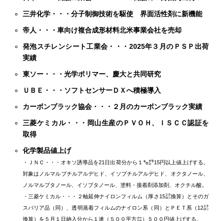
三井化学・・・分子制御技術を駆使 界面活性剤に新機能
帝人・・・車向け複合成形材料北米事業会社を売却
発泡スチレンシート工業会・・・2025年３月のＰＳＰ出荷
実績
東ソー・・・光学ポリマー、慶大と共同研究
ＵＢＥ・・・ソフトセンサーＤＸへ積極導入
カーボンブラック協会・・・２月のカーボンブラック実績
三菱ケミカル・・・岡山生産のＰＶＯＨ、ＩＳＣＣ認証を
取得
化学製品値上げ
・ＪＮＣ・・・オキソ誘導品を21日出荷分から１㌔㌘15円以上値上げする。
対象はノルマルブチルアルデヒド、イソブチルアルデヒド、オクタノール、
ノルマルブタノール、イソブタノール、塗料・接着剤添加剤、オクチル酸。
・三菱ケミカル・・・２軸延伸ナイロンフィルム（厚さ15㍈換算）とそのガ
スバリア品（同）、透明蒸着フィルムのナイロン系（同）とＰＥＴ系（12㍈
換算）を５月１日納入分から１連（５００平方㍍）５００円値上げする。