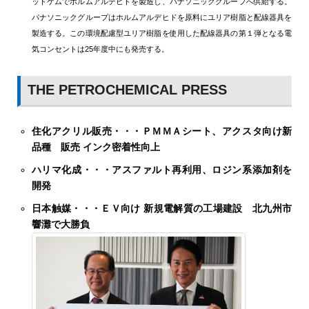
ッドケムでホルムアルデヒドを製造し、パナソニックグループへ供給する。
パナソニックグループはホルムアルデヒドを原料にユリア樹脂と配線器具を
製造する。この環境配慮型ユリア樹脂を使用した配線器具の第１弾となる電
気コンセントは25年度中にも発売する。
THE PETROCHEMICAL PRESS
住化アクリル販売・・・ＰＭＭＡシート、アクスタ向け新
品種 販売 インク密着性向上
ハリマ化成・・・アスファルト再利用、ロジン系添加剤を
開発
日本触媒・・・ＥＶ向け 新規電解質の工場建設 北九州市
響灘で大勝負