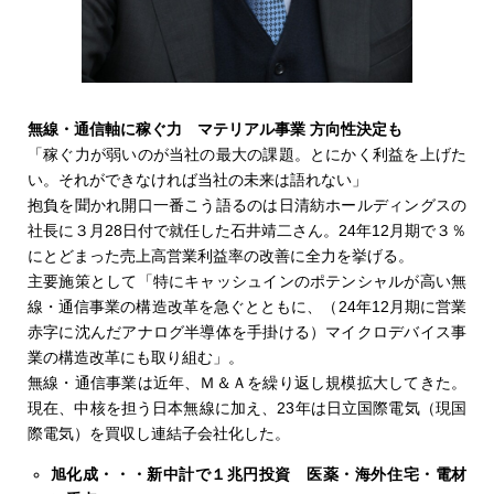
無線・通信軸に稼ぐ力 マテリアル事業 方向性決定も
「稼ぐ力が弱いのが当社の最大の課題。とにかく利益を上げた
い。それができなければ当社の未来は語れない」
抱負を聞かれ開口一番こう語るのは日清紡ホールディングスの
社長に３月28日付で就任した石井靖二さん。24年12月期で３％
にとどまった売上高営業利益率の改善に全力を挙げる。
主要施策として「特にキャッシュインのポテンシャルが高い無
線・通信事業の構造改革を急ぐとともに、（24年12月期に営業
赤字に沈んだアナログ半導体を手掛ける）マイクロデバイス事
業の構造改革にも取り組む」。
無線・通信事業は近年、Ｍ＆Ａを繰り返し規模拡大してきた。
現在、中核を担う日本無線に加え、23年は日立国際電気（現国
際電気）を買収し連結子会社化した。
旭化成・・・新中計で１兆円投資 医薬・海外住宅・電材