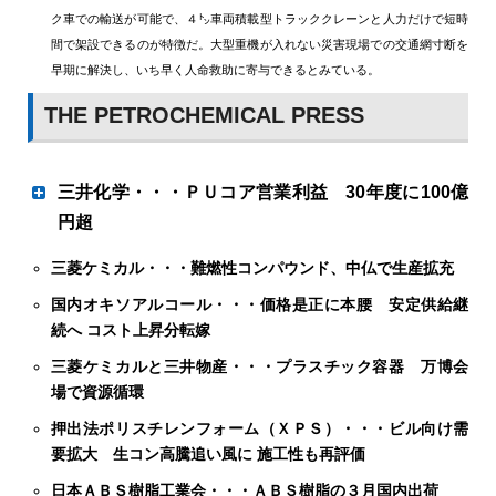
ク車での輸送が可能で、４㌧車両積載型トラッククレーンと人力だけで短時
間で架設できるのが特徴だ。大型重機が入れない災害現場での交通網寸断を
早期に解決し、いち早く人命救助に寄与できるとみている。
THE PETROCHEMICAL PRESS
三井化学・・・ＰＵコア営業利益 30年度に100億
円超
三菱ケミカル・・・難燃性コンパウンド、中仏で生産拡充
ＭＤＩ高機能化を追求
国内オキソアルコール・・・価格是正に本腰 安定供給継
続へ コスト上昇分転嫁
三井化学はポリウレタン（ＰＵ）事業でジフェニルメタン
三菱ケミカルと三井物産・・・プラスチック容器 万博会
ジイソシアネート（ＭＤＩ）の高機能化を追求し収益の最
場で資源循環
大化を図る。30年度に石油化学関連のベーシック＆グリー
ンマテリアルズ（Ｂ＆ＧＭ）のコア営業利益３６０億円
押出法ポリスチレンフォーム（ＸＰＳ）・・・ビル向け需
（24年度見込みは損失１００億円）にする目標を掲げるな
要拡大 生コン高騰追い風に 施工性も再評価
か、うち１００億円以上をＰＵ事業で稼ぐ計画だ。
日本ＡＢＳ樹脂工業会・・・ＡＢＳ樹脂の３月国内出荷