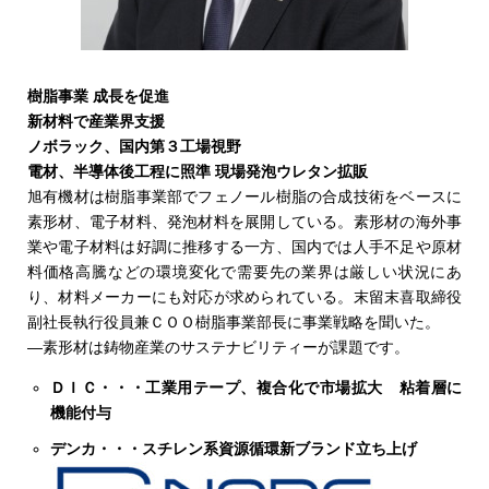
樹脂事業 成長を促進
新材料で産業界支援
ノボラック、国内第３工場視野
電材、半導体後工程に照準 現場発泡ウレタン拡販
旭有機材は樹脂事業部でフェノール樹脂の合成技術をベースに
素形材、電子材料、発泡材料を展開している。素形材の海外事
業や電子材料は好調に推移する一方、国内では人手不足や原材
料価格高騰などの環境変化で需要先の業界は厳しい状況にあ
り、材料メーカーにも対応が求められている。末留末喜取締役
副社長執行役員兼ＣＯＯ樹脂事業部長に事業戦略を聞いた。
―素形材は鋳物産業のサステナビリティーが課題です。
ＤＩＣ・・・工業用テープ、複合化で市場拡大 粘着層に
機能付与
デンカ・・・スチレン系資源循環新ブランド立ち上げ