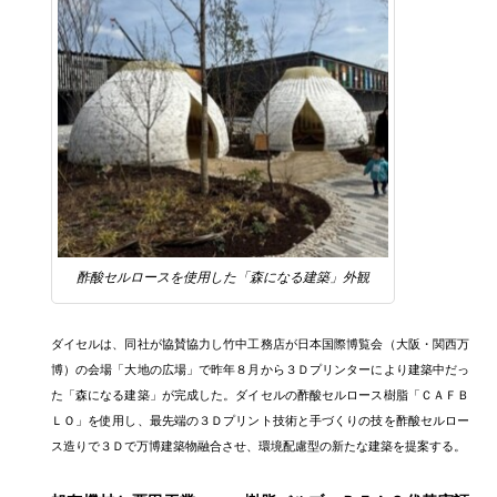
酢酸セルロースを使用した「森になる建築」外観
ダイセルは、同社が協賛協力し竹中工務店が日本国際博覧会（大阪・関西万
博）の会場「大地の広場」で昨年８月から３Ｄプリンターにより建築中だっ
た「森になる建築」が完成した。ダイセルの酢酸セルロース樹脂「ＣＡＦＢ
ＬＯ」を使用し、最先端の３Ｄプリント技術と手づくりの技を酢酸セルロー
ス造りで３Ｄで万博建築物融合させ、環境配慮型の新たな建築を提案する。