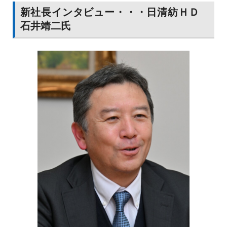
サーバー冷却用に提案
新社長インタビュー・・・日清紡ＨＤ
石井靖二氏
三菱ケミカルは、ポンプが不要な送液システムを開発し
た。従来の送液システムに比べ大幅な静音化、小型軽量
化、低消費電力化、高耐久化を実現するのが特徴だ。サー
バーなどの冷却用途を想定して提案を進め実用化を目指
す。
新しい送液システムは、シリコーンオイルや機械油といっ
た電気絶縁性の液体に電圧を加えると電極間に液体の流れ
が発生するＥＨＤ（電気流体力学）現象を利用したもの。
ポンプのような機械的な駆動部が必要ないため、音がほと
んど発生せず、小型軽量化も実現する。