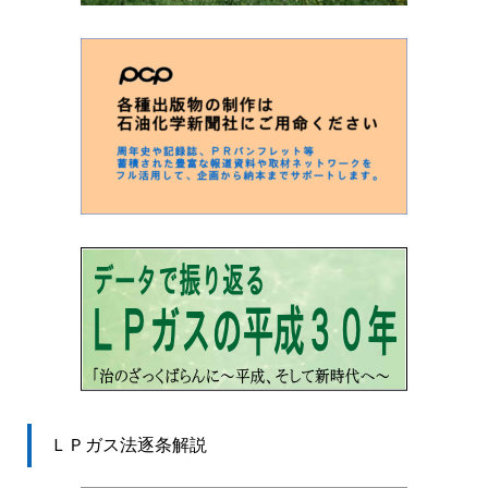
ＬＰガス法逐条解説