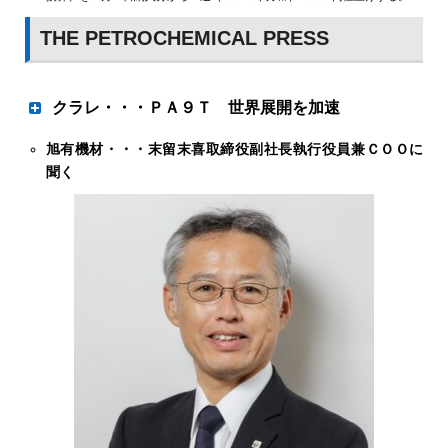
THE PETROCHEMICAL PRESS
クラレ・・・ＰＡ９Ｔ 世界展開を加速
旭有機材・・・末留末喜取締役副社長執行役員兼ＣＯＯに
３０年ごろタイ増設
聞く
クラレはオンリーワン製品のポリアミド９Ｔ樹脂（ＰＡ９
Ｔ）「ジェネスタ」の高い物性と国内外３拠点からの供給
により世界展開を加速させる。電気・電子用を主力として
いた市場は車両や食品接触、住設関連へも広がっており、
引き続き主力を伸ばしながら新規を含む用途拡大に拍車を
掛ける。30年ごろに計画するタイでの増設増産に向けて電
気・電子用以外で半分を確保できるように応用分野を広
げ、一層の事業基盤強化につなげる。