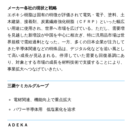
や熱硬化型樹脂「アラコート」などを扱う機能性コーティ
ング事業に主に携わってきた。荒川化学工業は創業以来、
メーカー各社の現状と戦略
松から作る天然樹脂ロジンを軸に製紙用薬品、印刷インキ
エポキシ樹脂は固有の特徴が評価されて電気・電子、塗料、土
用樹脂、粘着・接着剤用樹脂、ＩｏＴを支える電子材料な
木建築、接着剤、炭素繊維強化樹脂（ＣＦＲＰ）といった幅広
どの身近な暮らしへ貢献する製品を展開している。近年は
い用途に使用され、世界へ市場を広げている。ただし、需要増
電子材料分野向けの高付加価値製品として、光硬化型樹脂
を見越した新増設が中国を中心に相次ぎ、特に汎用品市場は世
や半導体関連先端材料、ハードディスク向け精密研磨剤で
界規模で需給過剰となった。一方、多くの日本企業が注力して
利益を伸ばす。 しかし、23年と24年は２期連続の赤字
きた半導体関連などの特殊品は、デジタル化などを追い風とし
となった。コロナ禍での急速な需要増加に対する反動で、
て高い成長が見込まれる。停滞していた需要も回復基調にあ
電子材料分野向け製品の需要が低迷したこと、そしてロシ
り、対象とする市場の成長を材料技術で支援することにより、
アによるウクライナ侵攻によって欧州でのエネルギー事情
事業拡大へつなげていきたい。
が悪化し、主力製品の水素化石油樹脂「アルコン」のグロ
ーバル戦略を変更せざるをえなかったことが要因だ。
三菱ケミカルグループ
電材関連、機能向上で重点拡大
パワー半導体用 低塩素化を追求
ＡＤＥＫＡ