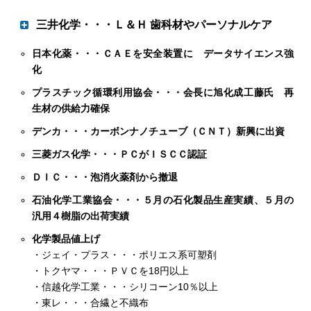
品揃え拡充 新事業を拡大
三井化学・・・Ｌ＆Ｈ 歯科材やパーソナルケア
日本化薬・・・ＣＡＥを安全装置に データサイエンス強
成長回帰へ第３・第４の矢
日本化薬は新規事業の一つとしてドローン用安全装置の市
化
場拡大に本腰を入れる。既に産業（無人）用として総重量
プラスチック循環利用協会・・・会長に旭化成工藤氏 再
25㌔㌘ドローン向け装置「ＰＡＲＡＳＡＦＥ」を上市して
ＩＣＴ ＣＮＴ膜やＶＲ向け樹脂
生材の供給力確保
おり、さらに今年度下期をメドに総重量が異なる４タイプ
三井化学は利益成長の回帰に向け全事業領域で変革を加速
を開発して幅広く提案し、量産体制を整備しながら順次市
デンカ・・・カーボンナノチューブ（ＣＮＴ）新興に出資
させる。長期経営計画「ＶＩＳＩＯＮ２０３０」の中間地
場投入していく。海外での営業活動にも注力しており、グ
点である25年度にコア営業利益２千億円の目標達成が厳し
三菱ガス化学・・・ＰＣがＩＳＣＣ認証
ローバルに市場を広げながら、より大型な有人用の事業化
くなるなか、各事業領域で第３、第４の矢をつがえ、利益
ＤＩＣ・・・泡消火薬剤から撤退
にもつなげる。35年度には周辺事業も含め売上高１００億
成長を促進する。成長３領域のさらなる強化に加え、石化
円を目指す。
系事業の再構築第２幕の成果顕現も重要なカギとなる。
石油化学工業協会・・・５月の石化製品生産実績、５月の
◇ ◇
汎用４樹脂の出荷実績
中長期的な利益成長を牽引するのはライフ＆ヘルスケア
化学製品値上げ
（Ｌ＆Ｈ）・ソリューション事業だ。年平均20％の利益成
・ジェイ・プラス・・・ポリエス系可塑剤
長を続け、30年度にはコア営業利益９００億円と同社最大
・トクヤマ・・・ＰＶＣを18円以上
の稼ぎ頭にする期待の事業で、ビジョンケアと農業化学品
・信越化学工業・・・シリコーン10％以上
の２本柱は着実に進展している。ただ、第３の柱と期待し
・東レ・・・合繊と不織布
つつも23年度は成長が停滞したのがオーラルケア（歯科材