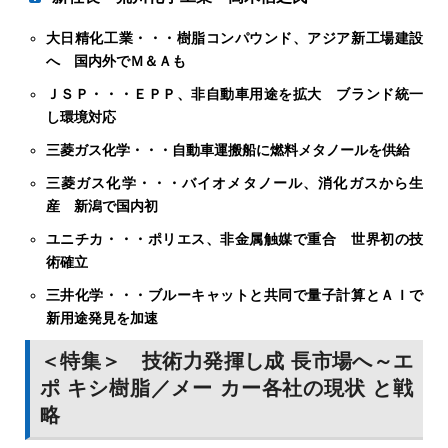
大日精化工業・・・樹脂コンパウンド、アジア新工場建設
水素化石油樹脂 高付加価値用に集中
クレハの新規事業開発が進展している。公表する四つの新
へ 国内外でＭ＆Ａも
規事業テーマのうち最も先行する炭化ケイ素（ＳｉＣ）繊
ＪＳＰ・・・ＥＰＰ、非自動車用途を拡大 ブランド統一
維は開発ステージがラボスケールからベンチスケールに移
ライフサイエンス事業化へ
し環境対応
行、30年ごろに航空機エンジン部材での実用化を目指す。
「短期的には今年
他の３Ｄタッチパネル、ＰＦＡＳ（有機フッ素化合物）無
三菱ガス化学・・・自動車運搬船に燃料メタノールを供給
度の黒字化と、中
害化処理サービス、バイオスティミュラントも20年代に順
期経営実行計画最
三菱ガス化学・・・バイオメタノール、消化ガスから生
次事業化する計画だ。
終年度（25年度）
産 新潟で国内初
の目標数字達成に
ユニチカ・・・ポリエス、非金属触媒で重合 世界初の技
取り組む。長期的
術確立
には、ライフサイ
エンス分野を五つ
三井化学・・・ブルーキャットと共同で量子計算とＡＩで
目の事業セグメン
新用途発見を加速
トにすることが目
＜特集＞ 技術力発揮し成 長市場へ～エ
標だ」 高木社長
が４月に就任し
ポ キシ樹脂／メー カー各社の現状 と戦
た。光硬化型樹脂
略
「ビームセット」