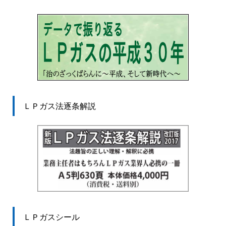
ＬＰガス法逐条解説
ＬＰガスシール