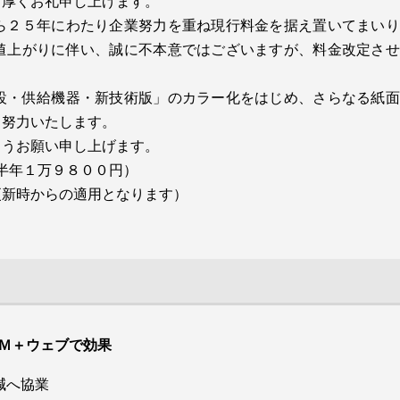
き厚くお礼申し上げます。
で、新会長に勝又敏雄筆頭副会長（カジマヤ代表取
ら２５年にわたり企業努力を重ね現行料金を据え置いてまいり
会長）とエア・ウォーター北海道（同・札幌市、加藤保宣社
締役会長）を選任した。静岡県協11代目（再任含
値上がりに伴い、誠に不本意ではございますが、料金改定させ
マス）の陸上養殖に参入すると発表した。養殖技術と高効率飼
む）会長となる。猛威を振るったコロナ禍が社会を
設備、メンテナンスまでの一貫したパッケージの確立を目指
変え、エネルギー業界はカーボンニュートラル（Ｃ
設・供給機器・新技術版」のカラー化をはじめ、さらなる紙面
Ｎ）対応を迫られ、気候変動による激甚災害の頻
う努力いたします。
商工振興を目的とした包括連携協定を締結した。「杜（もり）
発、特に静岡県は40年来続く東海地震、さらに南海
ようお願い申し上げます。
区に建設するプラントは来年４月の稼働を予定する。
トラフ巨大地震への対策も抱えている。「舵取りは
（半年１万９８００円）
容易ではないが、防災では先代の森名誉会長がレー
更新時からの適用となります）
ルを引いてくれた地域防災応援プロジェクトが佳境
を迎え、この完遂を果たすとともに、静岡県と２０
１８年１月に締結した新防災協定を協会地区会、各
自治体レベルに落とし込み、実効性ある覚書の締結
を目指したい。同時に協会をより実効性ある組織に
するため、組織改革にも鋭意取り組んでいく」と強
Ｍ＋ウェブで効果
調した。
減へ協業