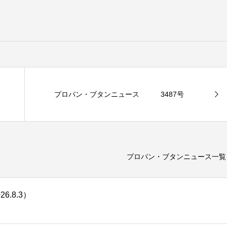
う事業数は42と全体の43・８％を占めた。設置予定台数は１５
は７事業・17台だった。
９日、東京・新宿区の新宿ＮＳビルでＧＨＰフォーラムを開
ら参加者数は70人に限定する。申し込みは
石油化学新聞社ホー
ーボンニュートラル時代のＧＨＰ販売～」。足元の電力需給ひ
再確認する。基調講演は永井岳彦・資源エネルギー庁資源・燃
プロパン・ブタンニュース 3487号
ー経済研究所電力・新エネルギーユニット担当補佐・研究理
市ガス業界の取り組み紹介などを行う。
プロパン・ブタンニュース一覧
.8.3）