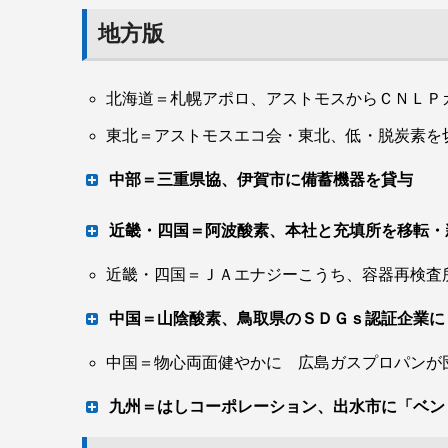
地方版
北海道＝札幌アポロ、アストモスからＣＮＬＰ
東北＝アストモスエコ会・東北、低・脱炭素を
中部＝三重県協、伊賀市に備蓄機器を貸与
１７市町目の災害時協定
近畿・四国＝阿波酸素、本社と充填所を移転
近畿・四国＝ＪＡエナジーこうち、容器再検査
かさ上げしＢＣＰ対策 同業連携で
中国＝山陰酸素、鳥取県のＳＤＧｓ認証企業に
中国＝物心両面健やかに 広島ガスプロパンが
第１回公募クリア
九州＝はしコーポレーション、出水市に「ベ
山陰酸素工業（本社・米子市、並河元社長）は