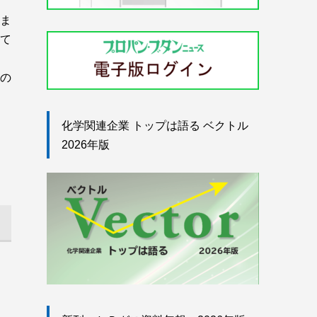
ま
て
の
化学関連企業 トップは語る ベクトル
2026年版