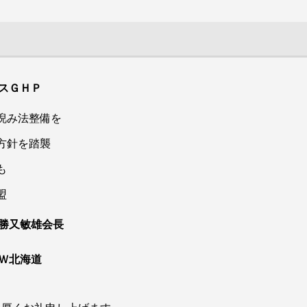
ガスＧＨＰ
睨み法整備を
方針を踏襲
も
小中学校全12校の体育館にＬＰガス仕様ＧＨＰ、非常用発電
内をメドにすべての工事が完了する見通しだ。総事業費約12億
盟
災害時に備えた社会的重要インフラへの自衛的な燃料備蓄の推
勝又敏雄会長
の快適性を確保し、児童や生徒の熱中症対策にも役立てる。
Ｗ北海道
静岡県ＬＰガス協会は５月24日開催の定時社員総会