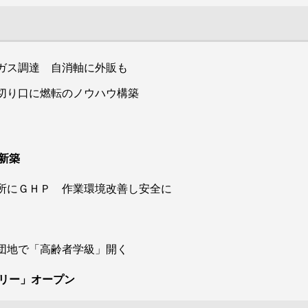
ガス調達 自消軸に外販も
切り口に燃転のノウハウ構築
・新築
所にＧＨＰ 作業環境改善し安全に
配送効率化
三重県ＬＰガス協会（中井茂平会長）と伊賀市（岡
本栄市長）は９日、伊賀市役所で災害時対応機器備
阿波酸素（本社・小松島市、宮城優社長）は８日、
蓄に伴う貸与に関する協定締結式を行った。三重県
団地で「高齢者学級」開く
市内立江町大田ノ浦34番地１に建設していた新本社
協では地域の防災活動への積極的な支援活動とし
事務所、ＬＰガス・産業ガス充填所、倉庫の竣工・
ンリー」オープン
て、地域防災の一助となることを目的に、２０１２
開所式を開いた。１９７５年、同市金磯町に設立し
年度から29の市町すべての防災拠点に防災対応機器
７月22日、鳥取県がＳＤＧｓ（持続可能な開発目標）に取り組