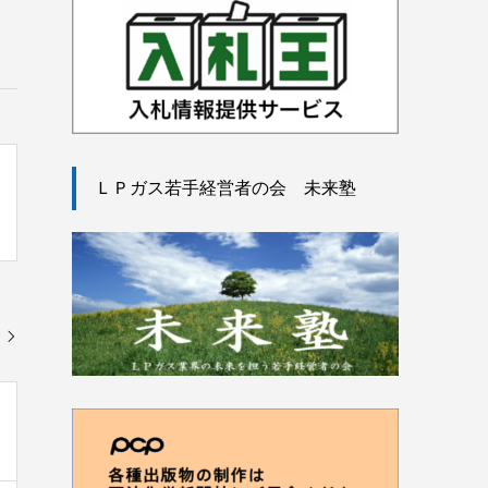
ＬＰガス若手経営者の会 未来塾