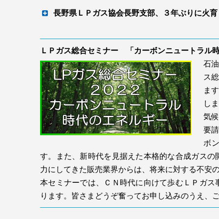
長野県ＬＰガス協会長野支部、３年ぶりに火
体験交え炎を身近に
ＬＰガス総合セミナー 「カーボンニュートラル時
石油
ス総
ます
しま
気候
要請
ボ
す。また、新時代を見据えた本格的な合成ガスの
力にしてきた販売業界からは、将来に対する不安
タレントの杉浦太陽さんと小林知美さんをイメージキャラ
本セミナーでは、ＣＮ時代に向けて歩むＬＰガス
据えた
ります。皆さまどうぞ奮ってお申し込みのうえ、
自分たちの作った火種から火が上がる様子を見る児