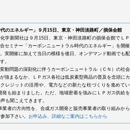
育
サンリン（本社・長野県山形村、塩原規男社長）は
６月、紙面・バーチャル展示会を展開した。カフェ
代のエネルギー」９月15日、東京・神田淡路町／損保会館
をコンセプトにしたダイレクトメール（ＤＭ）と自
化学新聞社は９月15日、東京・神田淡路町の損保会館でＬＰ
社コーポレートサイト上のバーチャルショールーム
長野ＬＰ協会長野支部（林部大輔支部長）は５日、
合セミナー「カーボンニュートラル時代のエネルギー」を開催
を駆使し、リフォームやエアコン、空気清浄機や空
長野県坂城町の坂城町立南条小学校で火育活動を行
。実開催に加えて当日の模様を後日、オンデマンド動画でも配
間除菌機器など多彩な商材を提案した。３年目とな
った。１～６年生21人に座学と体験授業で炎の大切
す。
る企画で、イメージキャラクターにタレントの杉浦
さを伝えた。コロナ禍で昨年と一昨年は行えなかっ
変動問題の深刻化に伴うカーボンニュートラル（ＣＮ）の社会
太陽さんと小林知美さんを起用した。
たため、３年ぶりの活動だった。
が強まるなか、ＬＰガス各社は低炭素型商品の普及を念頭にカ
火育委員長の松澤秀之氏が「小学校では火を扱う機
ンクレジットの活用や、電力などの新たな柱づくりを進めてい
会は少ないと思う。きょうは実際にマッチを擦った
開発も始まりました。ただ、地域密着を強みにＬＰガス供給を
り、火を起こしたりして火の大切さや使い方を学ん
の声も聞こえてきます。
クターに
でほしい」と開会あいさつした。
事業者の方向性を、合成ガス開発と販売事業者の取り組みから
ご参加下さい。
お申込み、詳細なご案内はこちらから
童