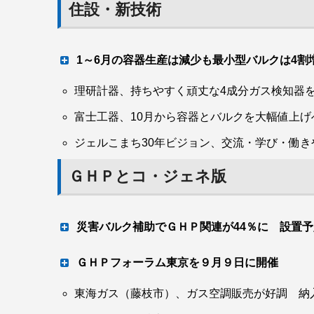
地域の困り事解決へ
住設・新技術
む企業を認証する「とっとりＳＧＤｓ企業認証
社会実現のため、引き続きサステナブルな活動
1～6月の容器生産は減少も最小型バルクは4
理研計器、持ちやすく頑丈な4成分ガス検知器を
20キロ容器、アルミも伸長
災害時対応機器備蓄に伴う貸与に関する協定を締結した（
富士工器、10月から容器とバルクを大幅値上げ
ら）岡本栄・伊賀市長、中井茂平・三重県ＬＰガス協
ジェルこまち30年ビジョン、交流・学び・働
日本溶接容器工業会（野村實也会長）の統計に
容器が前年同期比２・１％減の87万２９６４
ＧＨＰとコ・ジェネ版
39・３％増の４９０５本だった。
災害バルク補助でＧＨＰ関連が44％に 設置
オープンしたベンリー出水・阿久根店
移転・新築した阿波酸素の竣工・開所を祝いテープカット
前期補正第２回 今期第１回交付 42
ＧＨＰフォーラム東京を９月９日に開催
楠本氏、宮城優社長、中山氏、岡田氏、床本氏 新ＬＰガス
は、他社との連携と災害用備蓄の観点からプロパンの20㌧
東海ガス（藤枝市）、ガス空調販売が好調 納
ジタンクを２基設置して増強。タンクにはバルクローリー
東京・新宿ＮＳビル 参加70人限定
しのための流量計を備え、取引先が希望する量のプロパン
ＬＰガス振興センター（野倉史章理事長）が選