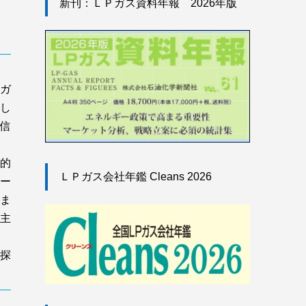
新刊：ＬＰガス資料年報 2026年版
ガ
し
信
的
ＬＰガス会社年鑑 Cleans 2026
ー
ま
主
探