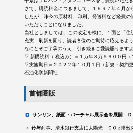
平素はプロパン・ブタンニュースをご愛読いただ
さて、購読料金につきまして、１９９７年４月か
エア・ウォーター（本社・大阪市、豊田喜久夫
したが、昨今の原材料、印刷、発送料など経費の
長）は１日、北海道東神楽町でサーモン（ニジ
いただくことになりました。
育の確立を通じ将来的にはプラントの設計から
当社としましては、この改定を機に、１面と「住
す。
充実、刷新を図り、読者各位のご期待に応えるよ
東神楽町とは同日付で養殖技術を機軸とする農
なにとぞご了承のうえ、引き続きご愛読賜ります
のサーモンプロジェクト」と題し同町志比内地
▽ 新購読料（ 税込み）＝１カ年３万９６００円
▽実施期日＝２０２２年１０月１日（新規・契約
石油化学新聞社
首都圏版
サンリン、紙面・バーチャル展示会を展開 Ｄ
鈴与商事、清水銀行支店に太陽光 ＣＯ
排出
２
展示会、引き合い拡大
勝又敏雄・静岡県LPガス協会会長