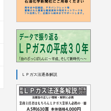
ＬＰガス法逐条解説