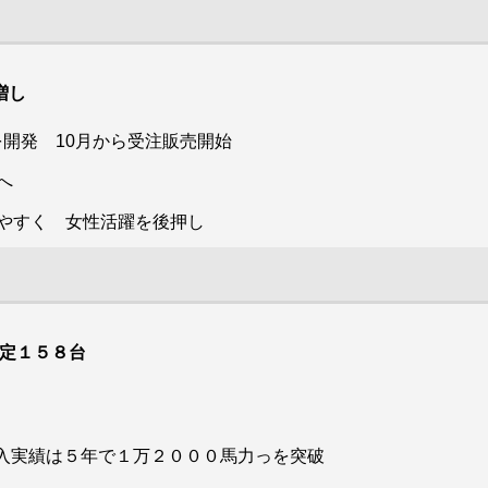
た同社は、酸素・炭酸・窒素を製造・販売し84年か
を備蓄する事業を行っており、今回が17番目。残り
制度」の第１回公募認証企業に選ばれた。同社は「持続可能な
らＬＰガスを販売してきたが、ＢＣＰ対策を目的に
は12となった。
を推進していく」としている。
移転・新築した。月内に第２期工事を終えてクボタ
はしコーポレーション（本社・阿久根市、枦壽一社
割増し
製ＬＰガス充填機を３台設置し、本格稼働する。従
長）は７月28日、出水市にベンリー出水・阿久根店
業員11人体制でライフラインである医療用酸素やＬ
開発 10月から受注販売開始
をオープンした。ガス外収益の拡大に向けリフォー
Ｐガスを安定供給する。
ムや宅配水事業とのシナジーを狙う。 同社はＬＰ
前列左か
へ
同業連携で配送効率化
会長
ガス供給、ガソリンスタンドなど地域に根ざしたエ
新しい立地は国道55号線バイパス道路沿いにあり、
きやすく 女性活躍を後押し
よると、１～６月のＬＰガス溶接容器・バルク貯槽の生産は、
ネルギー事業を展開してきた。地域の少子高齢化に
小松島のほか県北部から南部までをカバーする同社
本、バルク貯槽が同13・５％減の６２０５基、自動車用容器が
よるガス消費量の減少を受け、既存顧客に向けた水
にとって利便性も向上した。昨年10月に造成工事を
回りリフォームや宅配水「クリクラ」の提案などガ
行い、土地を３・５㍍かさ上げして１・６㍍想定さ
ス外収益の確保に努めている。ベンリーの展開する
れている津波のリスクを回避している。ＬＰガス充
ハウスクリーニング、水回りメンテナンス、庭の手
予定１５８台
填所の敷地面積は３６１平方㍍で、プロパンの20㌧
入れなどのサービスをきっかけとして、ガス機器や
ストレージタンクを２基地上に構えた。移転に伴い
。左から
件
リフォーム、クリクラなど取り扱い商材・サービス
充填所で
オートガス事業を終えるが、旧施設で10㌧タンク２
を紹介し、生活をより良くする複合提案を展開して
ストレー
基だったところを増強。プラットホームも以前より
入実績は５年で１万２０００馬力っを突破
の払い出
いく方針だ。
を販売で
も大きく拡張した。
定した２０２１年度補正第２回と22年度第１回の災害バルク補