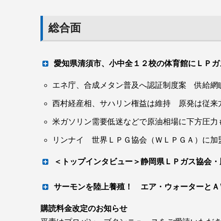
総合面
愛知県清須市、小中全１２校の体育館にＬＰ
エネ庁、合成メタン普及へ認証制度案 供給網
災対バルク・発電機も導入へ
西村経産相、サハリン権益は維持 原発は従来
米ガソリン需要低迷などで原油相場に下方圧力
清須市（永田純夫市長）は６月から市内の公立
機、災害対応バルクの設置工事を開始した。年
リンナイ 世界ＬＰＧ協会（ＷＬＰＧＡ）に加
３６００万円で２０２１年度第３次補正予算「
＜トップインタビュー＞静岡県ＬＰガス協会・
進事業費補助金」を活用。災害発生時に避難所
より実効性ある活動を
サーモンを陸上養殖！ エア・ウォーターとＡ
購読料金改定のお知らせ
東神楽町と協定 来春プラント稼働