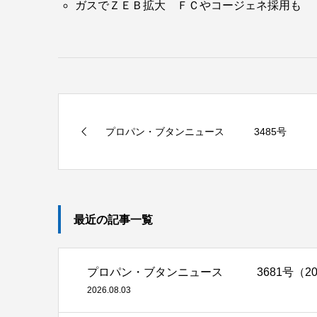
ガスでＺＥＢ拡大 ＦＣやコージェネ採用も
きる
助交付決定先96事業のうち、ＧＨＰの導入を伴
テーマは「電力ひっ迫とＣＯ
削減」
２
８台で、うち電源自立型ＧＨＰの導入を伴うもの
ＧＨＰコンソーシアム（中村恒理事長）は９月
く。３年ぶりのリアル開催。感染防止の観点か
ムページ
などから。
テーマは「電力不足・ＣＯ
削減とＧＨＰ～カ
２
っ迫の現実的な解決策としてＧＨＰの有用性を
プロパン・ブタンニュース 3485号
料部石油流通課長と小笠原潤一・日本エネルギ
事。ＧＨＰ導入事例の発表や営業ポイント、都
最近の記事一覧
プロパン・ブタンニュース 3681号（2026
2026.08.03