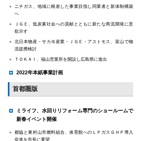
ニチガス、地域に根差した事業目指し同業者と新体制構築
へ
全国ＬＰガス協会（秋元耕一郎会長）は18日、オンライン
ＪＧＥ、低炭素社会への貢献とともに新たな商流開発に意
を利用して記者会見を開き、全Ｌ協ＬＰガスカーボンニュ
欲示す
ートラル対応検討会（座長＝赤松幸雄・香川県ＬＰガス協
会会長）が12月24日にまとめた中間報告を説明した。報
北日本物産・サカヰ産業・ＪＧＥ・アストモス、富山で物
告全体を通し、グリーンＬＰガスの開発には時間がかかる
流提携検討
見込みで、その間に競合エネルギーや電源の脱炭素化、エ
ＴＯＫＡＩ、福山営業所を開設し広島県に進出
ネルギー全体の電化動向次第ではＬＰガス市場が大幅に縮
小あるいは消滅するリスクもあるという問題意識に貫かれ
2022年本紙事業計画
ている。まとめでは、２０３０年までの移行期に「エコジ
ョーズやエネファームや燃転の省エネ機器拡販等で、需要
オリジナル重視の紙面づくり 新常態に向け
首都圏版
を守り、太陽光・蓄電池普及、ハイブリッド給湯器の普及
た対応強化
等、リフォーム事業、電力販売事業、都市ガス事業へ進出
し、総合エネルギー企業としてオール電化の流れを防ぐこ
ミライフ、水回りリフォーム専門のショールームで
とが必要である」と訴えた。
依然とコロナ禍で先が見えないなか、本紙は徹底した感染
新春イベント開催
予防対策のもと、国民生活に不可欠な生活インフラの一翼
を担うＬＰガス産業、止まることのできない販売事業者の
都協と東村山市燃料組合、体育館へのＬＰガスＧＨＰ導入
特価で需要深掘り
〝今〟を追い続けます。記者の足による従来からの物理的
促進を市長に要望