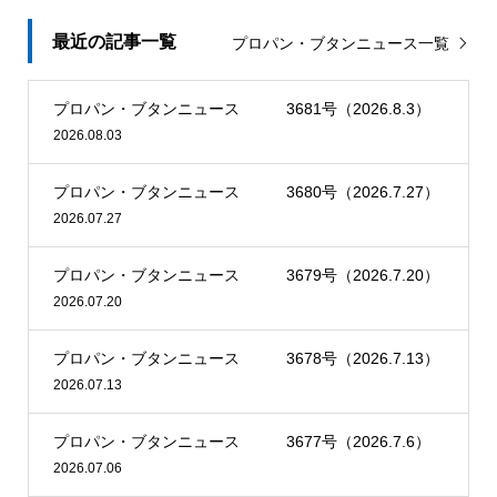
害のみならず、コロナ禍でもたくましく前に進むＬＰガス
施し、ケアマネージャーや一般消費者を含めて48人が施設
分間放送する
調査」の公募採択を受けて行う。
の最前線を伝えます。
を見学した。新たに介護事業に乗り出し、ＬＰガス、宅配
最近の記事一覧
プロパン・ブタンニュース一覧
カーボンニュートラル（ＣＮ）への取り組みを産業の成長
本紙のもう一つの特徴は、テーマやジャンルごとの特集紙
水「ウォーターネット」に次ぐ地域貢献事業として注力し
につなげるグリーン成長戦略では、港湾部でのＣＮへの取
面や有益な情報媒介の役割も果たす多彩な広告です。販売
愛媛県のＬＰガス販売事業者有志５社は11日、南海放送で
ていく。
り組みが項目の一つに挙がっている。先行モデル地域をつ
プロパン・ブタンニュース 3681号（2026.8.3）
事業者の商売に役立つ、異業種を含めた広告紙面は、商売
ラジオ番組「ガスラジ！」の放送を開始した。番組ではＬ
地域貢献に拍車
くり、それを全国の港湾に広める計画で、小名浜港は全国
2026.08.03
の拡充へのヒントも含んでいます。
ＰガスのＰＲにとどまらず衣食住にかかわることすべてを
阪本社長は介護事業について「女性の平均寿命は84歳、男
６カ所の先行モデル地域の一つ。
広くＬＰガス業界のソリューションに貢献するメディアと
採り上げ、幅広い年齢層に情報を発信する。
性が79歳で人生１００年時代と言われる今、私自身も人生
しての役割を、さらに強化していきますのでご期待下さ
番組に協賛する有志はエナジー・ワン、フクセン、向井燃
プロパン・ブタンニュース 3680号（2026.7.27）
の計画を立てる際に将来を楽しく過ごすため『健康』が一
い。 好評の全国ＭＡＰ（本紙付録）、別冊特大号（夏・
料、門田ガス、白石一商会の５社。放送は毎週火曜日午後
番大事と強く感じる」と話す。地域貢献の新事業を模索し
グッとびくん・Ｍメーター一体型ＮＣＵの取り付
2026.07.27
け例
冬、雑誌）に加え、定番の紙面特集、新規特集を通じて販
９時から30分間。前半の約20分を向井燃料の向井佑輔社
たところ、リハプライドで全国２００店舗を展開するリハ
売事業者へのヒントを提供していきます。
長が１人でパーソナリティーを務める。後半の10分間は四
コンテンツ（本社・千葉県船橋市、山下哲司社長）に出合
プロパン・ブタンニュース 3679号（2026.7.20）
■新常態に向けた対応強化 コロナ禍がもたらした新常態
国で活躍するユーチューバー「シコクパンク」と進行す
った。
2026.07.20
東洋ガスメーター（本社・射水市、水越靖社長）は８日、
に対応するべく、ウェブセミナーに対応するプラットフォ
る。番組のサブタイトルは「キニナルラジオ」で、向井社
同社が販売中のＬＰガス用超音波式ガスメーター（Ｅ型保
ームを構築するとともに、コロナ収束を視野に、デジタ
長が身の回りの気になる話題や疑問、暮らしに役立つ情報
プロパン・ブタンニュース 3678号（2026.7.13）
安ガスメーター）への一体化が可能なＩｏＴ対応ＮＣＵ
ル・アナログ双方に対応した新たなセミナーを企画しま
を抜粋して発信する。
2026.07.13
「ＴＲ―ＬＴ１」を発売した。ＮＴＴテレコンの通信ボー
す。新事業や基盤強化に役立つマッチングセミナー、ＬＰ
ド「グッとびくん・Ｍ」を内蔵したもので、２０１９年５
ガス事業者でのカーボンニュートラル対応に寄与できる総
グリーン・デジタルＰＦでＣＮ実現へのＰＤＣＡサイクルを提案
月発売のソフトバンク対応モデル（同ＬＳ１）に続きライ
プロパン・ブタンニュース 3677号（2026.7.6）
合セミナーを企画するとともに、支社・支局の地域性やア
する
ンアップを拡充した。
2026.07.06
ナ・デジ双方に対応するタイムリーなセミナーも企画して
ＴＲ―ＬＴ１はドコモ携帯網とセンターシステムを使用
いきます。