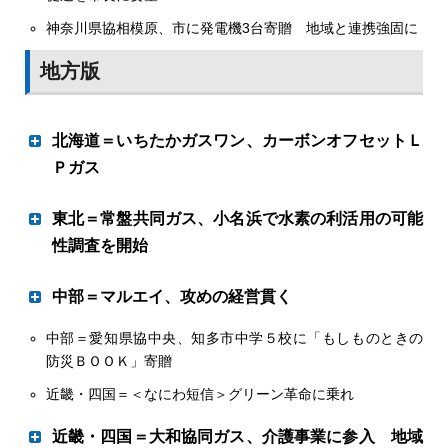
な取材に加え、ウェブを介したデジタル取材とアナログ・
神奈川県協相模原、市に発電機3台寄贈 地域と連携強固に
デジタル両面で現場に密着した報道に徹します。
困難な状況にあっても、時代の流れは止まりません。エネ
地方版
ルギー自由化の波が拡大する一方、政府が打ち出したカー
ボンニュートラル（ＣＮ）政策により炭素系エネルギーを
供給するＬＰガス産業もこの激流を泳ぎ切るために大きな
北海道＝いちたかガスワン、カーボンオフセットＬ
変革を余儀なくされています。ＬＰガス元売５社によって
Ｐガス
設立された「日本グリーンＬＰガス推進協議会」はグリー
ンＬＰガスの開発に着手、民間個々の取り組みでもバイオ
札幌の焼肉チェーン本社に
由来ＬＰガスの開発、ＣＯ
排出権付与などのカーボンオ
東北＝常盤共同ガス、小名浜で水素の利活用の可能
２
見込み客対象のリフォーム相談会を開催した 鹿野公亨店長
フセットＬＰガスの輸入もスタートしており、リテール分
性調査を開始
野でもこれらの採用、ＣＯ排出削減に向けた省エネ機器
普及の取り組みも加速しています。
ミライフ（本社・東京、塚越二喜男社長）は８～９日、水
中部＝マルエイ、攻めの経営貫く
さらに次世代技術の取り込みも急務で、コロナ禍で加速す
回りリフォーム専門のショールーム４店で新春イベントを
るＤＸへの対応、特に次世代集中監視の旗手となっている
同時開催した。所沢はオープン１周年記念祭、他の３店は
中部＝愛知県協中央、知多市中学５校に「もしものときの
エネ事業を太陽光軸に総合化
ＬＰＷＡ（省電力広域）による自動検針・集中監視の普及
開運初売りリフォーム祭として企画。３～７割引の特価品
防災ＢＯＯＫ」寄贈
は急加速しています。毎日検針で取得したデータを元に配
をセット販売などで訴求し、巣ごもりや在宅勤務で高まる
近畿・四国＝＜なにわ短信＞グリーン革命に乗れ
送最適化システムの構築、ウェブ検針や顧客ポータルの構
住宅リフォーム需要の掘り起こしを図るとともに、リフォ
マルエイ（本社・岐阜市、澤田栄一社長）は今年も攻めの
築によるペーパーレス化など、従来の業務フローを省力
ーム需要の地域特性を分析する材料とする。
経営を貫く。「エネルギーはＬＰガス、太陽光発電、電気
近畿・四国＝大和協同ガス、介護事業に参入 地域
化・デジタル化する潮流は、ＬＰガス事業者の事業発展の