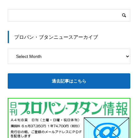
し、ＩｏＴ機器向け無線通信規格「カテゴリーＭ１」によ
パーパス（本社・富士市、木裕三社長）は、次世代化に
また、テレワーク対応や情報の迅速な伝達を目的に、紙媒
るＬＴＥネットワークで全国を網羅する。独自の設置構造
向けたソリューションとして提案する「ＡＺスカイプラッ
体の紙面に加え、電子版週刊プロパン・ブタンニュースの
（ 実用新案・登録済み）で電波の放射エリアが向上、従
トフォーム（ＡＺＳＰＦ）」の新機能として、ＬＰＷＡの
提供もスタートしました。時間や場所に捉われず本紙の情
来機種より安定した通信が可能になった。
毎日検針データにＡＩエンジンを活用し配送最適化を実現
報を見ることが可能になりました。ぜひとも、ご利用下さ
する「ＡＩ最適配車サービス」、より詳細な軒先情報照会
い。
プロパン・ブタンニュースアーカイブ
で最適な配送を実現する「スマホ配送システム」など、Ｌ
■今期事業
Ｐガス物流プラットフォームを今春リリースする。これら
出版事業では好評の「ＬＰガス資料年報ｖｏｌ・57（２０
物流系新機能を通じてＬＰガスのカーボンニュートラルを
２２年版）」「ＧＡＳ21（ＧＨＰとコージェネの本）ｖｏ
物流面で支援するグリーン・デジタルプラットフォーム実
ｌ・21」など定期刊行物を発行するとともに、当社として
現を目指す。
60周年を迎える海外事業ではコロナの状況を視野に入れな
ＬＰガス物流ＰＦは、将来の拡張性とコスト効果を勘案、
がら、世界ＬＰガス協会主催の世界ＬＰガスフォーラム・
過去記事はこちら
「ルート配送」→「ＬＰＷＡデータ活用」→「チーム制配
ニューデリー大会への視察団派遣も検討していきます。
送計画」→「全数交換」と最適な物流コスト低減を段階的
また、当社創業者である故・成冨健一郎のお別れの会を５
に提案していく。
月13日（金）に都内ホテルで開催する予定です。