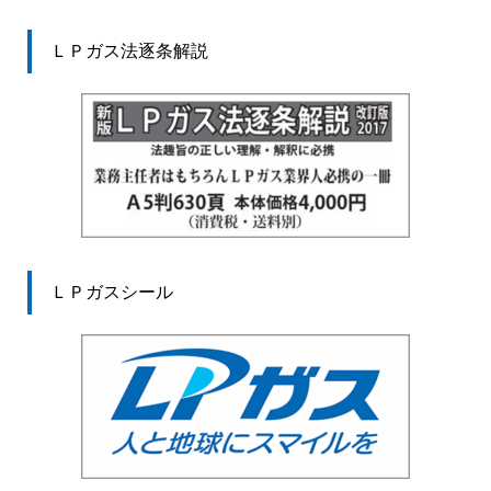
ＬＰガス法逐条解説
ＬＰガスシール