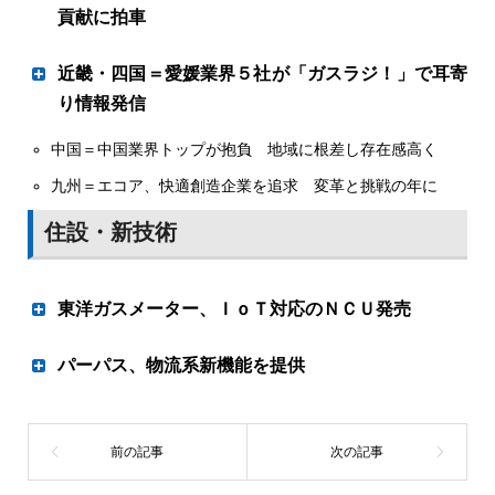
越谷市の越谷ショールーム店（鹿野公亨店長）は併設のリ
とすべてができる体制に持っていく」（澤田社長）構想を
貢献に拍車
ためにも重要事項となっています。
テール「越谷店」と一体的に運営。システムキッチンやシ
推進して積極的に事業拡大を図り、なかでも太陽光発電に
これら山積する課題や氾濫する情報を、ＬＰガス事業者は
ステムバス、トイレ、洗面化粧台などメーカー10社から選
注力する。９月には本
リハビリ型デイサービス開所
近畿・四国＝愛媛業界５社が「ガスラジ！」で耳寄
足を止めずに取捨選択に向け相対しなければなりません。
りすぐりの計24台を一堂に揃え、使い勝手を比較できる。
本紙はガス体エネルギー専門紙で唯一の全国を網羅する支
カーボンオフセットＬＰガス供給証明書交付式に臨んだ佐藤社長
り情報発信
鹿野店長を含め営業５人体制でヒアリングから施工管理ま
（左）と木社長
社・支局のネットワークをフルに活用し、あふれる情報や
で一貫対応し、工事費込みの明瞭価格と短納期、充実した
中国＝中国業界トップが抱負 地域に根差し存在感高く
課題を精査、詳しく解説し紙面でお届けするとともに、現
アフター対応と工事保証を約束する。
エネや衣食住関連も
場で生まれる課題の解決に役立つ〝知の集約〟に貢献する
九州＝エコア、快適創造企業を追求 変革と挑戦の年に
いちたかガスワン（本社・札幌市、佐藤勝治社長）は、北
役割を果たしていきます。
海道初となるカーボンオフセットＬＰガスの供給を11日か
供給契約書を取り交わす小野寺智勇社長（右）と大倉智・いわき
■オリジナル重視の紙面づくり
住設・新技術
スポーツクラブ社長
ら開始した。札幌を中心に焼き肉店を展開する梨湖フーズ
本紙の強みである全国を網羅する東京本社、大阪支社、札
（木勉社長）の本社ビル（札幌市豊平区）に第１弾とし
幌・仙台・名古屋・広島・福岡の各支局ネットワーク・機
て供給するもので、年間のＣＯ
排出量10・１㌧が削減で
２
動力を生かし、現場の〝今〟を正確かつタイムリーに報
東洋ガスメーター、ＩｏＴ対応のＮＣＵ発売
常磐共同ガス（本社・いわき市、小野寺智勇社長）は11
きる見込みだ。
阪本正人社長 チェストプレス（中央）など６種類のリハビリ専
道、地域で発生した情報や事象をいち早く反映させた紙面
日、小名浜港とその周辺で地域インフラとして水素を利活
用マシンのほか利
１月の検針分から供給を開始した。海外の温室効果ガス排
作りに止まらず、問題提起を含め読者のソリューションに
「グッとびく ん・Ｍ」内蔵 易施工で安定通
用者に飲んでもらうウォーターネットのサーバーも設置している
用するシステムが実装できるのかの実現可能性調査を今月
パーパス、物流系新機能を提供
出権の一つのボランタリークレジットを活用したカーボン
寄与する独自の紙面を目指します。
から来年２月まで行うと発表した。
信
オフセットＬＰガスを供給する。本社ビルは、年間約１５
また、独自取材の記事を充実させ、現場の声を丁寧に反映
国のグリーン成長戦略の実現に向けた技術開発や実証、実
ＡＺスカイプラットフォームでＣＮ支援ＰＦ
３０立方㍍のＬＰガスを消費しているが、すべてこのカー
させていきます。本紙の強みの一つは、全国ネットワーク
大和協同ガス（本社・奈良県広陵町、阪本正人社長）は２
装を支援する新エネルギー・産業技術総合開発機構
実現
ボンオフセットガスに置き換わる。
を駆使した災害報道であり、〝災害にも強いＬＰガス〟を
月１日、同町大塚にリハビリ型デイサービス事業所「リハ
（NEDO）の調査事業「福島県小名浜港の大規模受入基地
広報面から支援するための紙面作りに尽力します。自然災
プライド広陵」を開設する。内覧会を１月13〜14日に実
の基本検討及び利活用トータルシステムの実現可能性検討
向井佑輔・向井燃料社長 南海放送で毎週火曜日午後９時から30