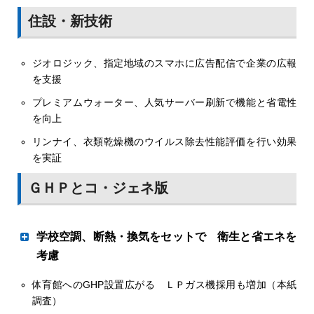
住設・新技術
今回の動画は、社員２人が登場し掛け合いで説明した
ジオロジック、指定地域のスマホに広告配信で企業の広報
昨秋に続き春も大成果
を支援
若松ガス（本社・会津若松市、小山征弘社長）は、今春の
プレミアムウォーター、人気サーバー刷新で機能と省電性
感謝祭を中止してウェブセールを行った。昨秋も感謝祭を
を向上
中止した代わりにウェブセールを実施して、目標を１７
７％上回る売り上げ３９００万円の成果を上げたが、今回
リンナイ、衣類乾燥機のウイルス除去性能評価を行い効果
も同水準の約３７００万円を売り上げた。
を実証
同社は毎年春と秋に感謝祭を行ってきた。昨年秋の感謝祭
は新型コロナの影響で中止し、その代替企画として初めて
ＧＨＰとコ・ジェネ版
ウェブ上でガス機器のセールを実施した。今春も４月24、
25日に感謝祭を予定していたが中止し、代わりに５月10
後藤元和社長
日から６月10日までウェブセールを行った。
学校空調、断熱・換気をセットで 衛生と省エネを
考慮
写真㊤河合正三常務
両元産業（本社・常滑市、後藤元和社長）は２０２４年の
９月完成の賃貸型集合住宅はオールガス仕様だ
体育館へのGHP設置広がる ＬＰガス機採用も増加（本紙
文科省学校施設検討部会中間報告案
バルク貯槽の告示20年検査のピーク期、さらにはその後を
調査）
見据えて着実に対応を強化している。今秋に広島営業所