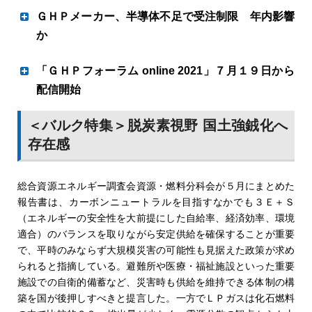
（東広島市）を開設するとともに、再来年までに全拠点で
第一興産（本社・滝川市、臼杵章夫社長）が賃貸型集合住
ＧＨＰメーカー、半導体不足で受注制限 年内影響
文部科学省の「新しい時代の学校施設検討部会」（部会長
所有するクレーン車を20台体制に持っていく。同社は今
宅事業に本腰を入れ始めた。昨春、札幌市に中古物件を取
＝長澤悟・東洋大学名誉教授）は７日、２月からの検討結
か
年、月間のバルク処理数が前年比１５０～２００基増のペ
得したのを手始めに、９月に完成する砂川市の新築物件は
果をまとめた中間報告案を議論した。空調整備の在り方で
ースで推移している。６月は単月で４６０～４７０基の予
２棟計10戸でオールＬＰガス仕様。プロジェクトを推進す
は、６月８日に行った中間報告骨子案の議論で委員から指
電子部品調達難しく
「ＧＨＰフォーラム online 2021」７月１９日から
約を受けた。 後藤社長は「今年全国で期限を迎える５０
る河合正三常務兼営業本部長は「ＬＰガスの需要開発が目
摘のあった「既存体育館の多くは断熱性能が確保されてお
配信開始
０㌔㌘と１㌧バルクは９５００弱基、３００㌔㌘が２千
的だ」と説明する。
らず、冷暖房効率が悪いことも課題」を盛り込み、省エネ
基、それ以下が５千基だが、とりわけ80㌔㌘や１５０㌘な
砂川市に建設中の集合住宅は、木造２階建ての２棟。２Ｌ
昨今の半導体供給のひっ迫によりＧＨＰ室外機に使用する
や衛生面の観点から空調と断熱をセットにした内容に変更
ど２００㌔㌘以下がものすごく多い。20年前に各事業者が
７テーマ 12 件を発表 公開期間２ヵ月 コロナ
＜バルク特集＞脱炭素視野 国土強銊化へ
ＤＫから３ＬＤＫの家族向け構成で、エコジョーズ、ガス
電子部品の調達が遅延し、生産に影響がでる事態となって
した。
ローリーの稼働率を上げるため、使用量の少ない集合施設
対応戦略も
ストーブ、ビルトインこんろを設置するオールガス仕様と
存在感
いる。そのため、メーカー各社は新規受注の制限をはじめ
新電力ユーザーの開拓にも役立てる
などへの供給もバルク化していたが、大型供給先が増える
なる。若年層に照準を合わせており、駐車場には防犯カメ
た。期間はメーカーによって異なるが、11～12月ごろま
にしたがい、これらがネックになり、その後は減少してい
ラ、室内にはＷｉ―Ｆｉ完備、ペット可にした。名称も
で生産に影響を及ぼす見込みであることから、当面は制限
る。それゆえに２０２６～27年の検査ピークを越えたころ
総合資源エネルギー調査会資源・燃料分科会が５月にまとめた
「プレゾン」に決定し、９月末以降からの入居開始を予定
つばめガス（本社・岡山市、桑原怜社長）はＬＩＮＥ上で
が続くことになる。
にはゼロに近い状態になる。逆に３００㌔㌘、５００㌔
報告書は、カーボンニュートラルを目指すなかでも３Ｅ＋Ｓ
する。仲介事業者のもとには既に問い合わせが寄せられて
顧客応対ができるサービスを１日から開始した。対象とな
ＧＨＰ生産について、既に受注している製品についても納
㌘、１㌧で期限を迎えるものが約２万基出てくる」と解説
（エネルギーの安全性を大前提にした自給率、経済効率、環境
いるという。
る顧客は岡山県と広島県東部の約４万世帯で、ＬＩＮＥの
期が遅れるケースが想定されることから、メーカー各社で
する。
適合）のバランスを取りながら安定供給を確保することが重要
同社公式アカウントを「友だち登録」してもらい、チャッ
は営業担当者が窓口になって個別物件に対応する。
で、平時のみならず大規模災害の可能性も見据えた政策が求め
トで質問・返信するかたちで応対する。
られると指摘している。避難所や医療・福祉施設といった重要
ＬＩＮＥ上で行うサービスは質問に応じた月々のガス料金
施設での自衛的備蓄など、災害時も供給を維持できる体制の構
明細の確認、顧客に配布している無料情報誌の閲覧、新電
築を国が後押しすべきと提言した。一方でＬＰガスは化石燃料
力サービス「つばめ電気」による光熱費削減シミュレーシ