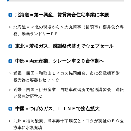
した。 島根県内では雲南市と飯南町が全域を対象に警戒
ワングループに迎え入れた。これにより、東京・千葉・神
レベル５の「緊急安全確保」を発表。松江市や江津市など
奈川エリアにおける両社間の産業ガス事業強化を図るとと
北海道＝第一興産、賃貸集合住宅事業に本腰
４市３町も計約31万人に同４の「避難指示」を出した。広
もに、物流網の合理化などを進めていく。
島県では庄原市と三次市の計約２万５千人を対象に避難指
東京イチダは１９４８年２月に設立し、高圧ガスと産業用
北海道＝＜北の現場から＞大丸商事（留萌市）櫛井俊介専
砂川市にオールＬＰガス住宅２棟新築
示を出した。 雲南市では三刀屋川が一時、氾濫危険水位
ＬＰガスの販売、産業ガス機器や溶接機器の販売を通じて
務、動画ランドリーＰＲ
に達し、国道54号線沿いの市街地が約３００㍍にわたり水
地域発展に貢献してきた。資本金３千万円で、従業員７
につかった。松江市や出雲市、飯南町などでも浸水被害が
東北＝若松ガス、感謝祭代替えでウェブセール
人。
相次いだ。県などは13日午後３時現在、県東部を中心に住
今後はガスワングループで蓄積した経営資源とノウハウを
宅などの浸水被害が９市町村で計３２１棟と発表した。
活用し、総合エネルギー事業者としての発展を目指す。
売上高目標を大幅超過
中部＝両元産業、クレーン車２０台体制へ
近畿・四国＝和歌山ＬＰガス協同組合、市に発電機寄贈
２４年のバルク検査ピーク対応で
投光器と容器もセットで
ＣＮ睨み 低炭素社会を徹底追及
近畿・四国＝伊丹産業、自動車教習所で配送講習会 運転
ＧＨＰとエネファームに力
と緊急対応学ぶ
ジャパンガスエナジーの新社長に、４月１日付で大浜健氏
が就任した。カーボンニュートラル（ＣＮ）へ大きく舵を
中国＝つばめガス、ＬＩＮＥで接点拡大
切ったエネルギー政策下で、同社はどのような役割を果た
九州＝福岡酸素、熊本赤十字病院とトヨタが実証のＦＣ医
すのか。今期の販促策「ＣＲＵＩＳＥ（クルーズ）」の重
公式アカウントを開設
療車に水素充填
点施策などに触れながら、事業の将来像を聞いた。