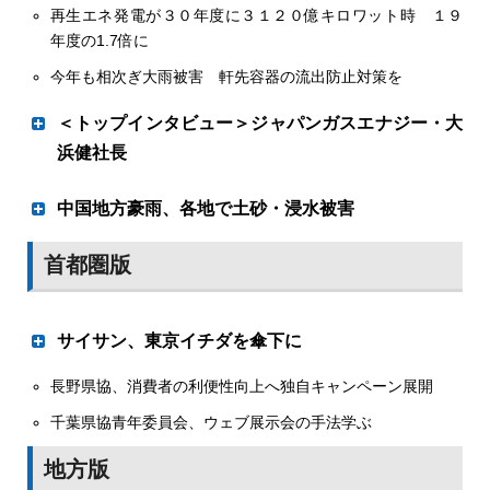
再生エネ発電が３０年度に３１２０億キロワット時 １９
ブロック単位で強靭化へ
年度の1.7倍に
今年も相次ぎ大雨被害 軒先容器の流出防止対策を
草加市（浅井昌志市長）は２０２２年度までに市内全小・
中学校32校の体育館への空調設置を進めており、うち10
＜トップインタビュー＞ジャパンガスエナジー・大
校に対しＬＰガス仕様ＧＨＰ導入を計画していることが明
浜健社長
らかになった。他は電気14校、都市ガス仕様ＧＨＰ８校。
市内の町会が10ブロックあるため、それぞれのブロックに
低炭素社会を追及
中国地方豪雨、各地で土砂・浸水被害
対し、ＬＰガス仕様ＧＨＰの体育館を配置するようにし
た。20年度計画の小学４校・中学３校は設置済みで、うち
ＬＰガス容器埋没も２次被害を抑止
首都圏版
長栄小、新田中、川柳中の３校にＬＰガス仕様ＧＨＰを設
置した。
中国地方は12日、山陰や広島県北部で記録的な大雨に見舞
サイサン、東京イチダを傘下に
われた。各地で土砂崩れや河川の氾濫による道路の冠水が
相次いだ。
長野県協、消費者の利便性向上へ独自キャンペーン展開
関東圏の産業ガスを強化
気象庁によると各地の１時間雨量は島根県飯南町赤名で
千葉県協青年委員会、ウェブ展示会の手法学ぶ
71・５㍉㍍、雲南市掛谷で69・０㍉㍍、同県川本町で
59・０㍉㍍など。いずれも観測史上最多を記録した。広島
サイサン（本社・さいたま市、川本武彦社長）は７月に東
地方版
県では庄原市高野が７月史上最多となる51・５㍉㍍を記録
京都江戸川区東瑞江の東京イチダ（市田宏志社長）をガス