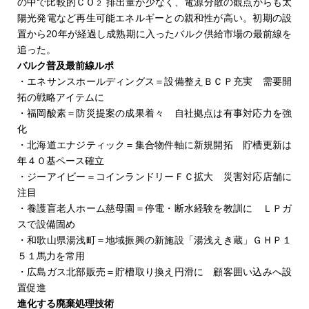
の中で比較的ＣＯ
排出量が少なく、電源分散の観点からも太
２
ョンなど。つばめ電気はこれまでガス顧客のみサービスを
陽光発電など再生可能エネルギーとの親和性が高い。初期の設
提供していたが、ＬＩＮＥでの顧客応対開始に合わせ、今
置から20年が経過し成熟期に入ったバルク供給市場の最前線を
後は月平均使用量２００㌔㍗時超でウェブ明細を利用しク
追った。
レジットカード払いのユーザーは誰でも申し込みを受け付
バルク普及最前線ルポ
ける。
・エネサンスホールディングス＝設備整えＢＣＰ充実 需要開
拓の戦略アイテムに
・福岡酸素＝防災提案の成果着々 自社拠点は有事対応力を強
化
・北海道エナジティック＝集合物件軸に新規開拓 貯槽更新は
年４０基ペース確立
・ジーアイビー＝コインランドリーＦＣ拡大 災害対応店舗に
注目
・養護盲老人ホーム慈母園＝停電・断水経験を教訓に ＬＰガ
スで設備固め
ＧＨＰコンソーシアムは19日から「ＧＨＰフォーラムＯｎ
・和歌山県湯浅町＝地域振興の新施設「湯浅えき蔵」ＧＨＰ１
ｌｉｎｅ２０２１」をスタートした。ＧＨＰフォーラムは
５１馬力を常用
同コンソーシアムの主要事業の一つであるが、今夏は新型
・広島ガス北部販売＝貯槽取り換え円滑に 顧客囲い込みへ設
コロナウイルス感染症の影響で会場での開催が困難になっ
置促進
たことから、ＧＨＰの最新情報を七つのテーマ・12件の動
進化する廃棄処理技術
画で順次配信する。配信期間は約２カ月を予定している。