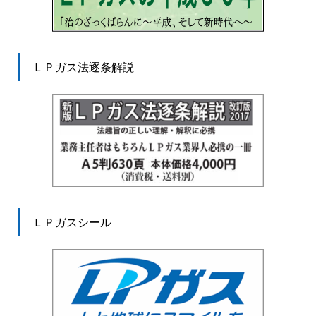
ＬＰガス法逐条解説
ＬＰガスシール