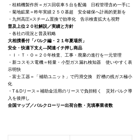
・桂精機製作所＝ガス回収車５台を配備 日程管理含め一手に
参加希望者は石油化学新聞社のホームページのオンライン
・菊地鉱業＝昨年実績２５０基超 安全確保へ計画的更新を
サイトで受け付ける。参加費は１万１千円で、ＧＨＰコン
・九州高圧=スチーム置換で効率化 告示検査拡大も視野
ソーシアム会員は無料。配信動画の概要を紹介する。
普及上位２０社解説／実績と方針
・各社の現況と普及戦略
大相撲番付「バルク編・２１年夏場所」
安全・快適下支え―関連イチ押し商品
・Ｉ・Ｔ・Ｏ＝２０年検査、工事・廃棄の進行を一元管理
・新コスモス電機＝軽量・小型ガス漏れ検知器 使いやすく表
示明快
・富士工器＝「補助ユニット」で円滑交換 貯槽の残ガス極小
化
・T＆Dリース＝補助金活用のリースで負担軽く 災対バルク導
入を後押し
全国マップ／バルクローリー出荷台数・充填事業者数