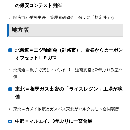
の保安コンテスト開催
関液協が業務主任・管理者研修会 保安に「想定外」なし
飯泉氏（ イワタニ 関東）に栄冠
地方版
清水尚之理事長
北海道＝三ツ輪商会（釧路市）、岩谷からカーボン
ＧＨＰコンソーシアムは２日、東京・日本橋茅場町の鉄鋼
オフセットＬＰガス
会館で２０２３年度（第36回）通常総会を開いた。非改選
期だが所属会社の人事異動などに伴う新役員改選を行い、
北海道＝親子で楽しくパン作り 道南支部が2年ぶり教室開
今期１８３㌧ グループ養豚場に
新理事長に清水尚之・エネライフ社長が就任した。
催
清水新理事長はあいさつで「足元では電力不足問題の解決
内海達朗氏
策、大規模自然災害などに備えるＢＣＰ支援の仕組みとし
岡田卓也社長
東北＝相馬ガス出資の「ライスレジン」工場が稼
て、ＧＨＰやコージェネを活用したビジネスモデルが広く
働
認知されつつある。特に医療・福祉業界では介護事業所の
伊藤忠エネクスのホームライフ部門（内海達朗取締役兼常
２００８年７月、昭和シェル石油と住友商事のＬＰガス事
ＢＣＰ策定が義務化されるなど、その熱需要の大きさから
容器流出防止措置を説明する飯泉良平氏（奥）
東北＝カメイ物流とガスパス東北がバルク共助へ合同演習
務執行役員ホームライフ部門長）は11月15日、本社でホ
地域振興に貢献
業統合に伴い誕生したエネサンスホールディングス。事業
も提案営業に追い風が吹きそうな気配となっている。カー
ームライフ部門の事業会社８社による初の事例発表会「現
会社８社で北海道から九州までをカバーし、エネルギーの
ボンニュートラル（ＣＮ）を見据えた業務用ビルなどのＺ
中部＝マルエイ、3年ぶりに一宮合展
場のがんばり２０２２～エネクスグループの事例共有～」
セントラル石油瓦斯（本社・東京、太田晃社長）は11月
かたちを未来に向けて常に創造し続けていく姿勢を込めた
ＥＢ化など、環境建築へのＧＨＰやコージェネ活用がモデ
を行った。事業活動での創意工夫や定量評価できない社会