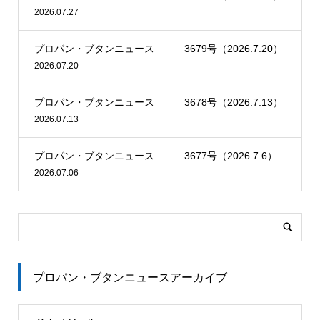
結できる。
が参加した。同社は昨年12月から社員有志が同食堂にボラ
スチック使用量を50％削減で
㊤坂本唐市博社長、境野春彦氏 ㊦松山正一氏、石井浩一郎氏
2026.07.27
予約調整の画面イメージ
ＳＭＳで顧客の携帯電話番号
ンティアとして協力。定期的に会場準備や受け付け対応な
きる。環境保護につながるた
宛てにＵＲＬを送って運用す
どをしている。
め、業界への普及を目指し他のＬＰガス事業者への販売も
プロパン・ブタンニュース 3679号（2026.7.20）
る。顧客はＦｕｎＦｕｓｉｏｎが用意する専用ページに接
今回は同社の５人とリンナイ、兵庫県立大学の学生団体が
検討する。
2026.07.20
続し、回答フォームに希望の日程や時間帯を入力する。Ｌ
参加した。リンナイ兵庫支店姫路営業所（井澤知徳所長）
三愛オブリガス九州（本社・福岡市、坂本唐市博社長）は
Ｐガス事業者は顧客からの回答を基に日程を調整し、どう
の協力を得てビルトインこんろ、テーブルこんろ各１台を
11月16日、福岡市のホテルオークラ福岡で「オブリ切替
しても都合が合わない場合はＳＭＳを再送して他の候補日
配し、炊飯体験では停電時でも稼働するガスこんろの炊飯
プロパン・ブタンニュース 3678号（2026.7.13）
対策セミナー２０２２」を開いた。集合型のセミナーは３
の提示を依頼できる。回答はＣＳＶで出力できるため、基
機能で簡単においしいご飯ができることを紹介した。用意
年ぶり。特約店など１００人が参加した。
2026.07.13
幹システムや周辺の管理システムなどに取り込むことも可
した米は、シナネンホールディングスが農福連携自然栽培
坂本社長は開会あいさつで「既存顧客の囲い込みや透明性
能。記録として残るので、間違いも起こりにくい。
パーティ全国協議会の一反プロジェクトに参画し埼玉県熊
のある料金、自社の強みを生かした独自サービスなどさま
プロパン・ブタンニュース 3677号（2026.7.6）
谷市で収穫したもの。参加者は炊き上がった白米と好きな
ざまな取り組みを特約店の皆さまとともに考えてきた。コ
2026.07.06
具材でおにぎりを作った。
ロナ禍で顧客接点が持てない時間が長引い一方、域外事業
者の本格進出、管理会社によるガス会社設立、他燃料の攻
勢など九州地区の顧客争奪は年々激化している。原点に立
ち返り、変化が続く今を学びチャンスをつかもう」と呼び
かけた。
プロパン・ブタンニュースアーカイブ