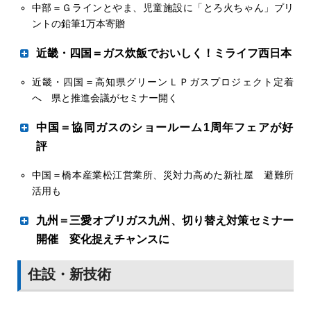
30日、小山市の小山営業所で２０２２年度「関東地区事業
「エネサンス」ブランドを各地で浸透させてきた。２０５
中部＝Ｇラインとやま、児童施設に「とろ火ちゃん」プリ
ル化されてきたのも注目点だ」と語り「コロナと共存する
集客・売り上げ目標を大幅超過
貢献活動など、同社の経営理念「社会とくらしのパートナ
会社４社合同保安コンテスト」決勝大会を開いた。同コン
０年カーボンニュートラル( ＣＮ )、頻発する自然災害、
ントの鉛筆1万本寄贈
なかで得た新たな知見を生かし、電力不足やレジリエン
ー」を体現する取り組みに光を当てグループ間の横展開を
テストはイワタニ関東（同・さいたま市、吉川毅社長）の
ウクライナ情勢を機に安全保障の見直しが求められるエネ
ス、ＣＯ
削減、ＣＮへの対応など、自信を持ってＧＨＰ
２
狙った。
近畿・四国＝ガス炊飯でおいしく！ミライフ西日本
みで開催していたものを昨年からグループ他社にも拡大。
ルギー情勢など、まさに激変の時代に舵を取ることになっ
とコージェネを広めよう」と呼びかけた。
イワタニ首都圏（同・横浜市、大谷真社長）、セントラル
た岡田卓也社長。商社マンとしてアジア石油化学分野を歩
カーボンオフセットＬＰガスを消費する三ッ輪商会グループのト
近畿・四国＝高知県グリーンＬＰガスプロジェクト定着
こども食堂の企画に協力
石油瓦斯、関東プロパン瓦斯（同・前橋市、梅田彰彦社
いた経験を新天地でどう生かすか。方向性を聞いた。
ンタス浜中、中道一孝常務
へ 県と推進会議がセミナー開く
長）の４社対抗戦とし、各社の予選で選抜された代表選手
が保安スキルを競った。
中国＝協同ガスのショールーム1周年フェアが好
岩谷産業北海道支社（山元士郎支社長）は10月１日から、
バイオマスレジン福島浪江工場の竣工式でテープカットする渋佐
評
三ッ輪商会（本社・釧路市、栗林延年社長）に燃焼時にＣ
寿彦代表取締役（中央）ら
Ｏ
をカーボンクレジットで相殺するカーボンオフセット
２
中国＝橋本産業松江営業所、災対力高めた新社屋 避難所
セールやイベント展開
ＬＰガスの供給を開始した。岩谷産業がＬＰガス販売事業
活用も
相馬ガスホールディングス（本社・南相馬市、渋佐寿彦代
者に卸すのはこれが初めとなる＝一部既報。
表取締役）が出資して昨年設立したバイオマスレジン福島
採掘から流通、燃焼までの間に発生するＣＯ
をオフセッ
２
九州＝三愛オブリガス九州、切り替え対策セミナー
ハッピーフェア合同感謝祭。活発な商談が行われた
（同・福島県浪江町、同）の浪江工場が同町に完成し、11
トしたカーボンニュートラル（ＣＮ）ＬＰガスとは違い、
開催 変化捉えチャンスに
月30日に操業を開始した。
カーボンオフセットＬＰガスは燃焼時に発生するＣＯ
の
２
同社はコメからつくるバイオマスプラスチック「ライスレ
みを相殺しているのが特徴。海外由来のボランタリークレ
マルエイ名古屋支店と一宮地区の販売店は11月５日、一宮
特約店と情報共有
住設・新技術
ジン」を製造する。コメは主に浪江町内で生産する。コメ
ジットを活用している。
市民会館で第22回ハッピーフェア合同感謝祭（馬場活彰実
の生産と工場が同じ町内のため輸送に伴う環境負荷を軽減
カーボンオフセット玉の供給は、三ッ輪商会の中道一孝常
行本部長）を開いた。参加店はリーグ馬場、一プロ、平林
でき、雇用創出や休耕田・耕作放棄地の活用促進にもつな