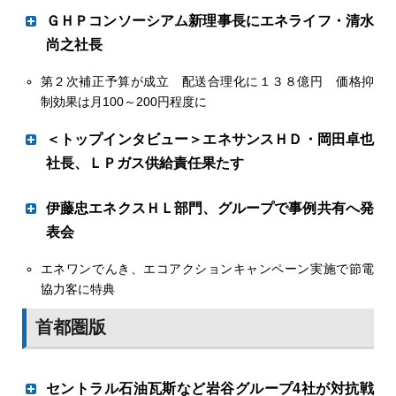
設備費と料金分離明確化へ
ＧＨＰコンソーシアム新理事長にエネライフ・清水
尚之社長
資源エネルギー庁資源・燃料部石油流通課は５日に開かれ
第２次補正予算が成立 配送合理化に１３８億円 価格抑
電力不足、ＢＣＰに対応へ
た全国ＬＰガス協会の流通委員会で、無償貸与・無償配管
制効果は月100～200円程度に
の商慣行に対し、ＬＰガス法の改正を検討していることを
明らかにした。消費者負担となる配管などの設備費とガス
＜トップインタビュー＞エネサンスＨＤ・岡田卓也
料金を完全に分離するようＬＰガス法の省令などで明確化
社長、ＬＰガス供給責任果たす
する考え。
持続可能なエネ社会へ貢献
伊藤忠エネクスＨＬ部門、グループで事例共有へ発
表会
エネワンでんき、エコアクションキャンペーン実施で節電
「現場のがんばり」に焦点
協力客に特典
首都圏版
セントラル石油瓦斯など岩谷グループ4社が対抗戦