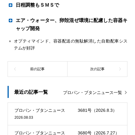
務エネルギー事業本部長が要望したのがきっかけ。
瓦斯、野村商事。コロナ禍で３年ぶりの開催となったが、
日程調整もＳＭＳで
がる。相馬ガスＨＤはＣＯ
排出量削減と原発事故後の地
２
感染対策を考慮して１日限定で実施。会場は盛況で目標の
域振興に貢献できると考え、この事業に乗り出した。
１４０組を上回る２４７組が来場、売り上げは１６２９万
ＦｕｎＦｕｓｉｏｎがオプションサービスリ
エア・ウォーター、卵殻混ぜ環境に配慮した容器キ
円と目標の１０８５万円を大幅に超過した。
リース
ャップ開発
会場ではビルトイン・テーブルこんろ、レンジフード、エ
料理実演などのイベントも開催した
コジョーズ、ハイブリッド給湯器、ファンヒーターなどの
オプティマインド、容器配送の無駄解消した自動配車シス
繰り返し使用可能に 順次切り替えへ
ガス機器を中心にシステムバスや洗面化粧台などの住設機
ＦｕｎＦｕｓｉｏｎ（本社・
テムが好評
器、石油ストーブなどを展示。ビルトインこんろやウルト
協同ガス（本社・福山市、占部浩道社長）は加茂営業所構
東京、林和之社長）は、ショ
ラファインバブル内蔵給湯器など高機能商品がよく売れ
内にあるショールームのオープン１周年を記念し、10月
ートメッセージサービス（Ｓ
エア・ウォーター（本社・大
た。
18日から12月20日まで「１ｓｔアニバーサリーフェア」
ＭＳ）を使って訪問日程を調
阪市、豊田喜久夫会長）は来
とうたい、記念セールやイベントを実施している。
整できる「ｆｏｎｆｕｎＳＭ
年２月からグループのＬＰガ
来館記念として１家族に１箱、銀座花のれんの「銀座餅
Ｓ＋予約調整」をリリースし
ス容器に使用するキャップシ
㊤阿弥陀おかげ村子ども食堂のイベント。ガスこんろの炊飯機能
醤油味」を進呈。成約特典として税込み４万円以上で花王
た。自社ＳＭＳの業界向けオ
ールを、従来のプラスチック
も体験した ㊦炊飯中に防災クイズを展開した
最近の記事一覧
プロパン・ブタンニュース一覧
の「キュキュット」ギフト、10万円以上で阿藻珍味の尾道
プションサービス「ｆｏｎｆ
製から新たに開発した卵殻プ
ラーメン、20万円以上で池口精肉店の黒毛和牛すき焼き肉
ｕｎＳＭＳ＋＠」の１メニュ
ラスチック製に順次切り替え
をプレゼントする。
ーとして訴求する。ガス開栓
ミライフ西日本（本社・大阪市、中川進弘社長）は11月
る。卵殻に家電リサイクルプ
プロパン・ブタンニュース 3681号（2026.8.3）
の立ち会い、法定点検のアポ
20日、阿弥陀おかげ村子ども食堂が高砂市の阿弥陀公民館
ラスチックを混ぜて製作、石
2026.08.03
取りなど業務負担になりやす
で開いたイベントに協力し、防災クイズやガスこんろを用
油由来のプラスチック製に比
卵殻キャップシール㊨㊨
い連絡や調整を電話せずに完
いたおにぎり作りを実施した。２部構成で計１００人以上
べＣＯ
排出量を36％、プラ
２
と従来型キャップシール㊦
プロパン・ブタンニュース 3680号（2026.7.27）