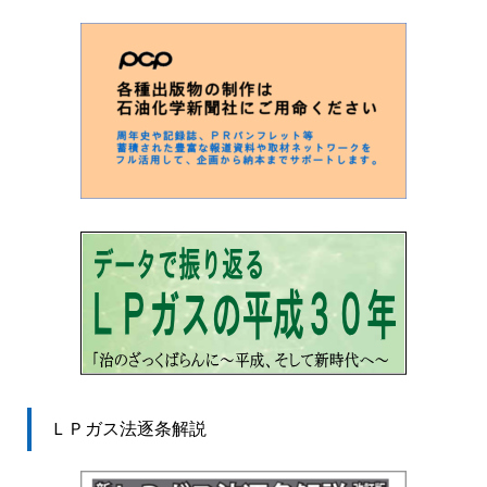
ＬＰガス法逐条解説