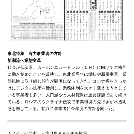
東北特集 有力事業者の方針
新潮流へ業態変革
社会が低炭素、カーボンニュートラル（ＣＮ）に向けて本格的
に動き始めたことを反映し、東北業界では燃転や新規事業、業
態転換に取り組む傾向が顕著になってきた。コロナ禍をきっか
けにデジタル技術を活用し、業務体制を大きく変えようとして
いる事業者も多い。人口減少と人材確保は重要課題であり続け
ている。ロシアのウクライナ侵攻で事業環境の先行きが不透明
感を増している。有力21事業者に今年度の方針を聞いた。
カメイ（仙台市）＝注目集まる仕組み構築