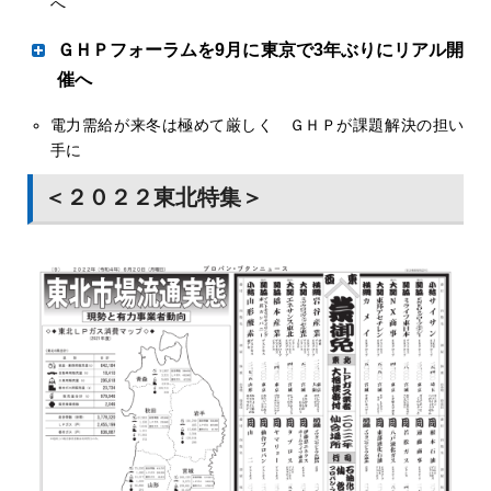
へ
２１年度補正（第１回）災害バルク補助の交付決定先１１
火を見たり扱ったりする機会が減っていることから、火育
エネックス（本社・東村山市、榎本弘容社長）が昨年６月
２件のうち、ＧＨＰの導入を伴う事業数は51件だった。導
ＧＨＰフォーラムを9月に東京で3年ぶりにリアル開
を通じて子供たちが安全に火を扱い、火を使った料理など
ジャパンガスエナジー（本社・東京、大浜健社長）は10
に始めた実質再生可能エネルギー１００％の電力プラン
入台数は１９０台で、このうち電源自立型ＧＨＰは49台と
に接して「火に親しみ、火を学ぶ」体験ができる場が必要
日、特約店向け人材育成プログラム「Ｊカレッジ」の一環
催へ
「スローエナジープラン」が注目を集めている。
なっている。避難所機能強化に取り組む公共団体からの申
と考え、子ども食堂のスタッフと協力して火起こし体験を
で、ＧＨＰコンソーシアム技術顧問の安孫子徹氏による基
３月に東京都信用金庫協会などが選ぶ「２０２１年度優良
請が目立った。
電力需給が来冬は極めて厳しく ＧＨＰが課題解決の担い
実施した。参加者は２人一組で火種を作るところまで行っ
調講演「カーボンニュートラル政策とＧＨＰ営業」をオン
情勢見極め他都市も
企業」で、同社は再生エネを軸とする地産地消型の電力小
手に
た。
ライン配信した。全国の特約店やＪＧＥのグループ社員な
売事業が評価され、最優秀賞「しんきんゆめづくり大賞」
ど70人が視聴しＧＨＰ拡販のポイントなどを学んだ。
＜２０２２東北特集＞
を受賞した。足元の電力市場高騰などで受難の時代を迎え
ＧＨＰコンソーシアム（中村恒理事長）は、今年度のＧＨ
ている新電力だが、卒ＦＩＴ電源の買い取り強化や自社太
Ｐフォーラムをリアル開催する方針を固めた。９月上旬に
陽光の建設推進で対応する考えだ。
東京都内で開く方向で調整を進める。他の地方都市につい
ても、社会情勢などを見極めながら現地でのリアル開催を
目指す。
ＧＨＰフォーラムは「全国縦断」を掲げ、毎年全国７会場
（札幌、仙台、東京、名古屋、大阪、広島、福岡）で開催
してきた。一方、新型コロナウイルスの感染拡大が顕在化
した２０２０年以降は、集合型フォーラムの開催は見合わ
せ、動画配信に切り替えて情報共有機会を提供してきた。