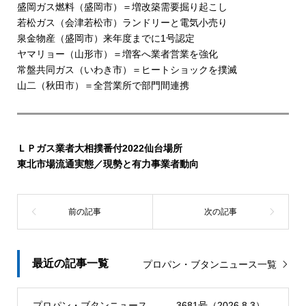
盛岡ガス燃料（盛岡市）＝増改築需要掘り起こし
若松ガス（会津若松市）ランドリーと電気小売り
泉金物産（盛岡市）来年度までに1号認定
ヤマリョー（山形市）＝増客へ業者営業を強化
常盤共同ガス（いわき市）＝ヒートショックを撲滅
山二（秋田市）＝全営業所で部門間連携
ＬＰガス業者大相撲番付2022仙台場所
東北市場流通実態／現勢と有力事業者動向
最近の記事一覧
プロパン・ブタンニュース一覧
プロパン・ブタンニュース 3681号（2026.8.3）