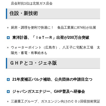
杉山燃料センター（本社・札幌市、杉山和宏社長）が４月
店会対抗1位は北筑ガス店会
展望について、本郷厚常務執行役員ＬＰガス部担当兼ＬＰ
講演会を行った。
から、同社にとって初めての民泊施設の運営を開始した。
ガス部長に聞いた。
「Ｆａｍ（ファム）」と名付けた施設で、ラベンダー畑な
住設・新技術
ど観光資源が豊富な中富良野町に位置する。滑り出しは好
調で、６～７月の週末は予約で埋まっている。
厨房・調理を便利で快適に！ 食品工業展に874社が出展
民泊施設運営に乗り出したのは、将来に備えてのこと。杉
山社長は「ＬＰガスをはじめとするエネルギー販売の将来
「スローエナジープラン」のチラシ
東洋計器、「ＩoＴ—Ｒ」出荷が200万台突破
を考えると、人口減などもあり先行きは不透明だ」と、こ
れからの商環境を見据え第２、３の柱を立てておくべき、
ウォーターポイント（広島市）、八王子に宅配水工場 太
監視先も同水準に
と考えたのが発端。
陽光・蓄電・有事給水も
阿弥陀おかげ村子ども食堂のイベントに協力し火起こし体験を実
施。火種作りに成功した子供たちから歓声が上がった
ＧＨＰとコ・ジェネ版
ＬＰＷＡ技術に対応した東洋計器（本社・松本市、土田泰
正社長）のＩｏＴ端末「ＩｏＴ―Ｒ」の累計出荷台数が６
ミライフ西日本（本社・大阪市、中川進弘社長）は５月28
日時点で２００万６０２台となり、設置開始から３年半余
日、高砂市の市ノ池公園で開かれた「阿弥陀おかげ村子ど
21年度補正バルク補助、公共団体の申請目立つ
りで２００万台を突破した。認定保安機関である同社マル
も食堂」のイベントに協力し火起こし体験を行った。同社
チセンターの運用件数も２００万件を超え、ともに次の段
は昨年12月から有志が同食堂にボランティアスタッフとし
GHP導入は51件190台で自立型は49台
階として３ ０ ０ 万（ 台・件）を目指す。
ジャパンガスエナジー、GHP普及へ研修会
て参加。会場運営を手伝うなど、今後も継続して地域との
関係性を強化する。
三菱重工グループ、ガスエンジン向けのＣＯ
回収技術実証
２
拡販のポイント学ぶ
ＬＰガス振興センター（岩井清祐理事長）が選定した２０
榎本弘容社長
同社は、近年ＩＨクッキングヒーターが普及し子供たちが