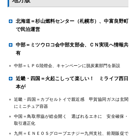
ン」
北海道＝杉山燃料センター（札幌市）、中富良野町
で民泊運営
多角化の一環で滑り出し好調
中部＝ミツウロコ会中部支部会、ＣＮ実現へ情報共
有
中部＝ＬＰＧ陸燈会、キャンペーンに脱炭素部門を新設
本郷厚常務執行役員ＬＰガス部担当兼ＬＰガス部長
高効率機器拡販にも力
近畿・四国＝火起こしって楽しい！ ミライフ西日
販売店と共栄共存 ＬＰＷＡでＤＸ加速 燃転・ＣＮ導入
全国ミツウロコ会中部支部会は８日、名古屋市のホテルメ
本が
を支援
ルパルクＮＡＧＯＹＡで第55回定時総会を開いた。３年ぶ
近畿・四国＝カプセルトイで親近感 甲賀協同ガスは玄関
ＮＸ商事（本社・東京、秋田進社長）は１日、「ＮＸ―Ｇ
りの会場開催で、約１００人が出席した。第１部の総会で
子ども食堂で体験企画
にミニチュア容器
ＡＳ（エヌエックスガス）」をＬＰガス部門の新たな商品
は２０２１年度事業報告と収支決算報告、22年度事業計画
ブランドとして制定したことを発表した。１月に日通商事
と収支予算を承認。脱炭素化時代に向けて田口典正支部会
中国＝鳥取県協が総会開く 選ばれるエネに 安全確保・
ペットと宿泊可能な「Ｆаｍ」 杉山和宏社長
からの社名変更、４月にＬＰガス発売60周年の節目を迎
長が会員同士の情報共有化の重要性を訴え、坂西学・ミツ
取引適正化
え、ＬＰガスを含めたエネルギー事業領域の拡大とともに
ウロコヴェッセル社長、合谷周一・ミツウロコヴェッセル
九州＝ＥＮＥＯＳグローブエナジー九州支社、前期販促で
新たなブランドの浸透を図る。その意気込みと将来の事業
中部社長も会員の結束を呼びかけた。第２部は外部講師の