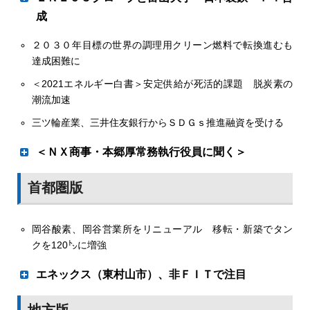
成
中間報告基にＣＮ対応へ
２０３０年目標の世界の調理用クリーン燃料で転換進むも
研究開発に着手
全国ＬＰガス協会は９日、東京・新橋の第一ホテル東京で
達成困難に
２０２２年度通常総会を開いた。コロナ禍のため３年ぶり
＜2021エネルギー白書＞安定供給が死活的課題 脱炭素の
の対面方式のなか、前身の日本ＬＰガス連合会から数えて
ＣＯ
からＬＰガス
２
潮流加速
16代目、全Ｌ協としては４代目となる新会長に山田耕司副
会長（大分県ＬＰガス協会長）を選出した。業界を取り巻
三ツ輪産業、三井住友銀行からＳＤＧｓ推進融資を受ける
ＥＮＥＯＳグローブ（本社・東京、江澤和彦社長）、富山
く環境の厳しさが増すなか、ＬＰガス業界の発展基盤を強
大学（富山県、齋藤滋学長）、日本製鉄（本社・東京、橋
化するため、カーボンニュートラル（ＣＮ）対応、保安確
＜ＮＸ商事・本郷厚常務執行役員に聞く＞
本英二社長）は13日、ＣＯ
からＬＰガスを製造する研究
２
保、需要拡大、取引の適正化などに取り組んでいく。
開発に着手したと発表した。
地域密着 エネ多様化に挑戦
首都圏版
ＬＰガスを化石燃料由来ではなく、ＣＯ
を原料として製
２
造するための高効率な製造技術とプロセス研究開発を行う
ことで３者が合意。新エネルギー・産業技術総合開発機構
岡谷酸素、岡谷営業所をリニューアル 移転・新築でタン
（ＮＥＤＯ）が委託する「カーボンリサイクル・次世代火
クを120㌧に増強
力発電等技術開発」事業に採択された。
エネックス（東村山市）、非ＦＩＴで注目
再エネ軸の電力プラン「スローエナジープラ
地方版