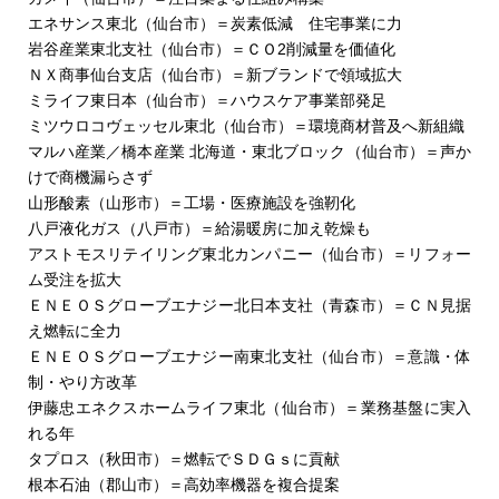
エネサンス東北（仙台市）＝炭素低減 住宅事業に力
岩谷産業東北支社（仙台市）＝ＣＯ2削減量を価値化
ＮＸ商事仙台支店（仙台市）＝新ブランドで領域拡大
ミライフ東日本（仙台市）＝ハウスケア事業部発足
ミツウロコヴェッセル東北（仙台市）＝環境商材普及へ新組織
マルハ産業／橋本産業 北海道・東北ブロック（仙台市）＝声か
けで商機漏らさず
山形酸素（山形市）＝工場・医療施設を強靭化
八戸液化ガス（八戸市）＝給湯暖房に加え乾燥も
アストモスリテイリング東北カンパニー（仙台市）＝リフォー
ム受注を拡大
ＥＮＥＯＳグローブエナジー北日本支社（青森市）＝ＣＮ見据
え燃転に全力
ＥＮＥＯＳグローブエナジー南東北支社（仙台市）＝意識・体
制・やり方改革
伊藤忠エネクスホームライフ東北（仙台市）＝業務基盤に実入
れる年
タプロス（秋田市）＝燃転でＳＤＧｓに貢献
根本石油（郡山市）＝高効率機器を複合提案