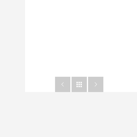


