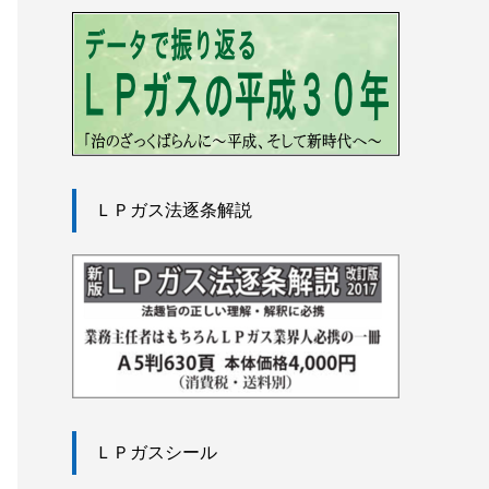
ＬＰガス法逐条解説
ＬＰガスシール