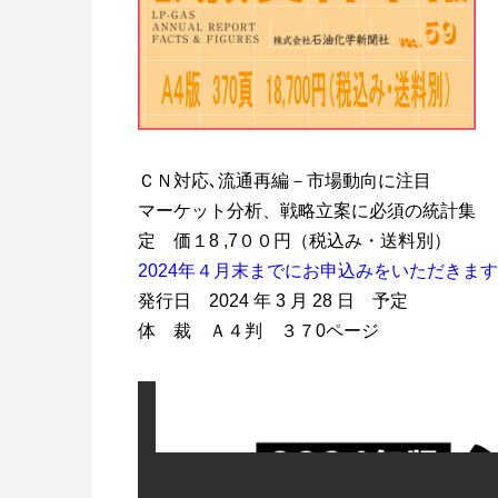
ＣＮ対応､流通再編－市場動向に注目
マーケット分析、戦略立案に必須の統計集
定 価１8 ,7００円（税込み・送料別）
2024年４月末までにお申込みをいただきま
発行日 2024 年 3 月 28 日 予定
体 裁 Ａ４判 ３７0ページ