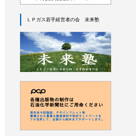
ＬＰガス若手経営者の会 未来塾