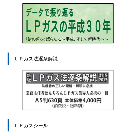
ＬＰガス法逐条解説
ＬＰガスシール