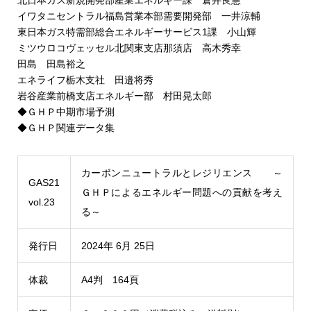
北日本ガス新規開発部産業エネルギー課 倉井良憲
イワタニセントラル福島営業本部需要開発部 一井涼輔
東日本ガス特需部総合エネルギーサービス1課 小山輝
ミツウロコヴェッセル北関東支店那須店 高木秀幸
田島 田島裕之
エネライフ栃木支社 田邉将秀
岩谷産業前橋支店エネルギー部 村田晃太郎
◆ＧＨＰ中期市場予測
◆ＧＨＰ関連データ集
カーボンニュートラルとレジリエンス ～
GAS21
ＧＨＰによるエネルギー問題への貢献を考え
vol.23
る～
発行日
2024年 6月 25日
体裁
A4判 164頁