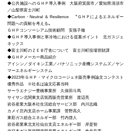
◆公共施設へのＧＨＰ導入事例 大阪府箕面市／愛知県清須市
／山梨県富士川町
◆Carbon・Neutral ＆ Resilience 〝ＧＨＰによるエネルギー
問題への貢献を考える〟
ＧＨＰコンソーシアム技術顧問 安孫子徹
◆ＧＨＰ導入事例と寒冷地における提案ポイント 北ガスジェ
ネックス
◆富士川町のＺＥＢ庁舎について 富士川町役場管財課
◆ＧＨＰメーカー商品紹介
アイシン／ダイキン工業／パナソニック産機システムズ／ヤン
マーエネルギーシステム
◆2023年ＧＨＰ・マイクロコージェネ販売事例論文コンテスト
優秀作品 ※社名は論文応募当時
サーラエナジー豊橋事業所 久保田斗馬
サイサン北関東支店筑西販売営業所 渡辺亮
岩谷産業大阪本社生活総合サービス部 内川志織
カメイ庄内支店ホーム事業課 菅野高久
東彩ガス総合エネルギー部 竹内啓人
岩谷産業東北支社仙台支店エネルギー部 岸是智