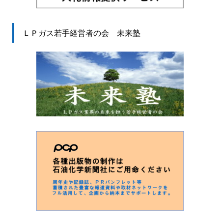
ＬＰガス若手経営者の会 未来塾