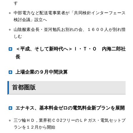
す
で飛躍へ
中部電力など配送電事業者が「共同検針インターフェース
検討会議」設立へ
山陰酸素会長・並河勉氏お別れの会、１６００人が別れ惜
しむ
＜平成、そして新時代へ＞Ｉ・Ｔ・Ｏ 内海二郎社
長
ガス業界の底力に期待
上場企業の９月中間決算
会見する間島寬岩谷産業社長
輸入価格低推移が減収に
首都圏版
ＬＰガス
新型コロナウイルスの影響が続く見通しのなか、上場企業
ＩＧＷ新社を軸に
エナキス、基本料金ゼロの電気料金新プランを展開
の２０２１年３月期中間決算（４～９月）の発表が進み、
岩谷産業 100年企業へ10年戦略
主なＬＰガス関連企業の決算も開示された。ＬＰガス事業
水素事業と２本柱で飛躍
三ツ輪ＨＤ，業界初ＣＯ2フリーのＬＰガス・電気セットプ
ガス料金も値引きに
については工業用や業務用が低調なものの家庭用で微増し
ランを１２月から開始
全体では堅調という傾向が継続しているものの、輸入価格