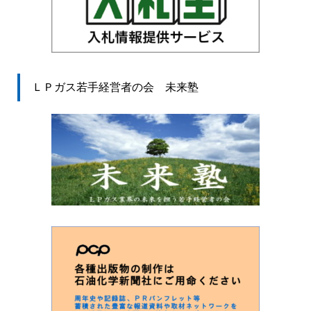
ＬＰガス若手経営者の会 未来塾