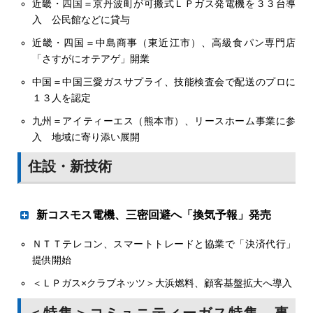
信頼関係や高い商品開発力と販売力もあり不死鳥のごとく
近畿・四国＝京丹波町が可搬式ＬＰガス発電機を３３台導
電気基本料金ゼロを謳った「ＥＰＯＷＥＲでんき」の
再建。今や売上高１１８億円に達する世界的供給機器メー
入 公民館などに貸与
チラシ
カーである。
近畿・四国＝中島商事（東近江市）、高級食パン専門店
「さすがにオテアゲ」開業
電気料金新プラン
中国＝中国三愛ガスサプライ、技能検査会で配送のプロに
基本料金ゼロで展開
１３人を認定
エナキス ガス料金も値引き
「プロパンアンダーパス」
九州＝アイティーエス（熊本市）、リースホーム事業に参
エナキス（本社・上田市、長瀬吉夫社長）は今夏から、長
帯広の道道151号線
入 地域に寄り添い展開
野県内の低圧需要家向けに基本料金ゼロの電気料金プラン
付近に事業者が点在
住設・新技術
「ＥＰＯＷＥＲ（イーパワー）でんき」の提案を展開して
床暖パネルについて説明する内海代表
年間8000㌧の充填に対応
いる。ＥＰＯＷＥＲの代理店であるＬＰガス会社や都市ガ
帯広市内を縦貫する北海道道１５１号幕別帯広芽室線の西
ス会社の需要家なら「スーパーＯＮＥ（ワン）」プランと
23条南１丁目に「プロパンアンダーパス」＝写真＝があ
して、さらに電気料金単価を１㌔㍗時０・４円下げ、ガス
新コスモス電機、三密回避へ「換気予報」発売
ユカカラ暖房
る。１９９０年度に完成した立体交差の名称だ。
岩谷産業
基本料金も最大３５０円値引く。電気とのセット割でＬＰ
札幌の回転すし店に
交差路を挟む形で、エア・ウォーター・テクノサプライ帯
伊勢ＬＰＧセンター完成
ＮＴＴテレコン、スマートトレードと協業で「決済代行」
ガス顧客の開拓を図り、経営への影響が少ない料金低廉化
空間の混雑状況を警告
リボンガス 道内普及に弾み
広センターをはじめとするＬＰガス関連の工場が点在して
南勢地区最大の基地に
提供開始
の道を探る。
写真㊤充填を行うカメイ物流サービス社員㊦保安点検
いることが名前の由来だと思われる。
を行うガスパル東北社員
＜ＬＰガス×クラブネッツ＞大浜燃料、顧客基盤拡大へ導入
リボンガス（本社・熊本市、内海久俊代表）が人気の回転
岩谷産業（本社・大阪、東京、間島寬社長）は伊勢市内に
すし店「根室花まる南郷店」（札幌市白石区）に「ユカカ
あった旧充填所をリニューアル移転し、新たに年間約８千