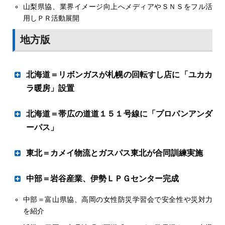
岩谷産業の間島寬社長は10日、東京・港区の東京本社で開
山梨県協、業界イメージ向上へメディアやＳＮＳをフル活
の低位での推移が市況に影響して減収の要因となった。ニ
いた21年３月期中間決算発表会で今期迎えた創業90周年
用しＰＲ活動展開
チガスはエネルギー小売事業者としての強みを見せ増収増
を総括し、１００周年までの10年間の方針について説明し
益を継続、一方ミツウロコグループホールディングスやシ
た。脱炭素の追風に乗る水素事業、基幹事業であるＬＰガ
地方版
ナネンホールディングス、サンリンは電力や新規事業が収
ス事業を柱に据え、イワタニゲートウェイ（ＩＧＷ）をフ
益に貢献した。
ックに既存事業形態のブラッシュアップと新サービスの構
築を進めていく決意を表明した。
北海道＝リボンガスが札幌の回転すし店に「ユカカ
ラ暖房」設置
治のざっくばらんに 〜平成、そして新時代へ〜
道内普及に弾み
北海道＝帯広の道道１５１号線に「プロパンアンダ
Ｉ・Ｔ・Ｏ 内海二郎社長
ーパス」
ガス業界の底力に期待
付近に事業者が点在
東北＝カメイ物流とガスパス東北が合同訓練実施
内海二郎社長が「戦前、戦後」と称するＩ・Ｔ・Ｏの分岐
点になった１９７６年。時に自動切替調整器のトップメー
バルク相互配送で協定
中部＝岩谷産業、伊勢ＬＰＧセンター完成
カーとして成長軌道にあったが、調整器の欠陥問題が発生
した。全国紙が大きく報道し同社は倒産の憂き目に遭う。
中部＝富山県協、高岡の女性防災学習会で安全性や災対力
南勢地区最大の基地に
会社更生に舵を切り当時は製造部長だった内海社長をはじ
を紹介
め、全社員が一丸となり対応した。その後、顧客との強い