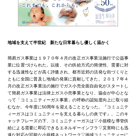
とともに、その場の人数を簡易計測し混雑状況を知らせ
る。
地域を支えて半世紀 新たな日常暮らし優しく温かく
簡易ガス事業は１９７０年４月の改正ガス事業法施行で公益事
業に位置づけられた。以後、その供給方式の簡便性、需要に対
する迅速性などが高く評価され、都市近郊の活発な街づくりと
ともに全国に普及し地域の発展に貢献してきた。２０１７年４
月の改正ガス事業法の施行でガス小売全面自由化がスタートし
て簡易ガス事業は法律上ガス小売事業となり、協会が中心とな
って「コミュニティーガス事業」の呼称の認知度向上に取り組
むなか、今年度に50周年を迎えることとなった。『コミュニテ
ィーガスはコミュニティーを支える暮らしの炎です』。このキ
ャッチフレーズの下、コミュニティーガスは▽小規模な導管供
給による需要に即応できるエネルギーインフラ▽災害時にも迅
速な対応が可能な小規模ネットワーク▽地域コミュニティーに