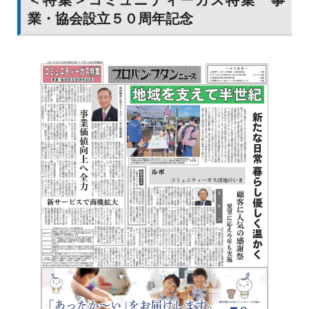
＜特集＞コミュニティーガス特集 事
ラ暖房」を設置した。ユカカラ暖房は温水床暖房で、発生
バルク相互配送で協定
㌧超の充填規模を有する三重県南勢地区最大規模の「伊勢
業・協会設立５０周年記念
する遠赤外線が室内を均等に暖める設備。札幌圏では延床
カメイ物流とガスパル東北
ＬＰＧセンター」（伊勢市左八町）を完成した。４月の着
面積１４０平方㍍超の規模に施工するのは今回が初めてと
工開始から約６カ月をかけ９月末に完成し、10月12日か
なる。
ら本格稼働した。同センターの充填業務は、岩谷産業の１
カメイ物流サービス（本社・多賀城市、遠藤良一社長）と
００％子会社であるホームエネルギー東海伊勢センターが
ガスパル東北（本社・仙台市、伊藤忠社長）は５日、塩釜
担い、配送業務はホームエネルギー東海伊勢センターとＪ
市のカメイ塩釜ガスターミナルを拠点に初の合同訓練を実
Ａ全農がそれぞれ行う。
施、カメイ物流サービスがローリーを出動させ、ガスパル
東北の供給先のバルク貯槽に充填を行った。両社は車両ト
ラブルなどでバルクローリーを運行できなくなっても供給
が滞ることがないように、互いにバルク配送を助け合う協
定を締結している。
３密回避へ「換気予報」
新コス 空間の混雑状況警告
新コスモス電機（本社・大阪市、橋良典社長）は10日、
３密ソリューション「三密おしらせシステム 換気予報」
を発売した。エンコアードジャパンが提供する「コネクト
ＣＯセンサ」と「コネクトセルラー」を活用する。新型
コロナウイルス対策として密閉、密集、密接の３密を避け
るため、換気のタイミングを可視化して適切な換気を促す