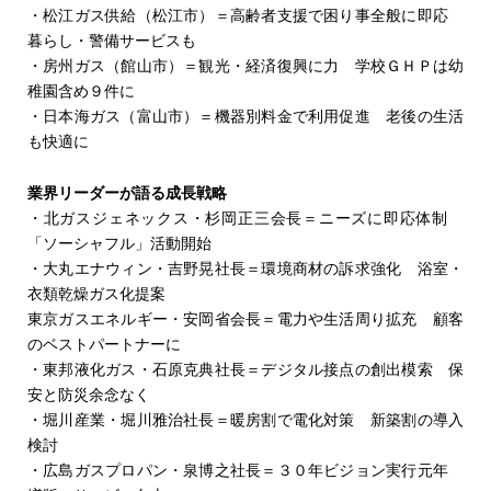
・松江ガス供給（松江市）＝高齢者支援で困り事全般に即応
暮らし・警備サービスも
・房州ガス（館山市）＝観光・経済復興に力 学校ＧＨＰは幼
稚園含め９件に
・日本海ガス（富山市）＝機器別料金で利用促進 老後の生活
も快適に
業界リーダーが語る成長戦略
・北ガスジェネックス・杉岡正三会長＝ニーズに即応体制
「ソーシャフル」活動開始
・大丸エナウィン・吉野晃社長＝環境商材の訴求強化 浴室・
衣類乾燥ガス化提案
東京ガスエネルギー・安岡省会長＝電力や生活周り拡充 顧客
のベストパートナーに
・東邦液化ガス・石原克典社長＝デジタル接点の創出模索 保
安と防災余念なく
・堀川産業・堀川雅治社長＝暖房割で電化対策 新築割の導入
検討
・広島ガスプロパン・泉博之社長＝３０年ビジョン実行元年