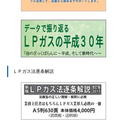
ＬＰガス法逐条解説