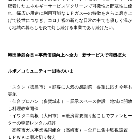
密着したエネルギーサービス▽クリーンで可搬性と貯蔵性に優
れ、幅広い用途に利用可能なＬＰガス―の特徴をさらに磨き上
げて後世につなぎ、コロナ禍の新たな日常の中でも優しく温か
く地域の暮らしを炎で灯し続ける事業であり続けたい。
鴇田勝彦会長＝事業価値向上へ全力 新サービスで商機拡大
ルポ／コミュニティー団地のいま
・スタン（徳島市）＝顧客に人気の感謝祭 要望に応え今年も
実施
・仙台プロパン（多賀城市）＝展示スペース併設 地域に開放
し料理教室開催
・イワタニ島根（大田市）＝暖房需要掘り起こしでファンヒー
ターの季節レンタル好評
・高崎市ガス事業協同組合（高崎市）＝全戸に集中監視設置
ＬＰＷＡに順次切り替え