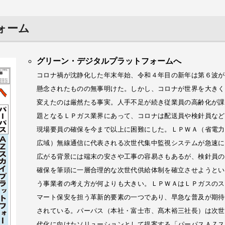
ォーム
グリーン・デジタルプラットフォームへ
コロナ禍が沈静化した年末年始、令和４年目の新年は第６波が
懸念されたものの無事明けた。しかし、コロナが世界を大きく
変えたのは厳然たる事実。人手不足が続き従業員の高齢化が課
題となるＬＰガス業界にあって、コロナは配送員や検針員など
現場要員の確保を今まで以上に困難にした。ＬＰＷＡ（省電力
広域）無線通信に代表される次世代集中監視システムが急速に
広がる背景には端末の安さや工事の容易さもあるが、検針員の
確保を筆頭に一層合理的な次世代供給体制を確立させようとい
う事業者の考え方が何よりも大きい。ＬＰＷＡはＬＰガスのス
マート保安を担う革新的要素の一つであり、早急な普及が期待
されている。パーパス（本社・富士市、髙木裕三社長）は次世
代化に向けたソリューションとして提案する「パーパスＡＺス