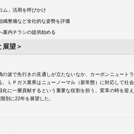
計画となる。
都市ガス、電気の契約を獲得した。21日午前には専
門紙向け発表会を現地で行った。
つばめガスグループで環境事業を手掛けるエリス
コム」活用を呼びかけ
（本社・岡山市、桑原順社長）が開発した「低落差
組織整備など全社的な姿勢を評価
でも高効率で発電できる小水力発電『ＷａｔｅｒＷ
へ案内チラシの提供始める
ｅｃｏ』」が相次ぎ受賞し注目を集めている。Ｗａ
ｔｅｒＷｅｃｏは①低落差・低流量でも設置可能②
と展望＞
発電効率が良い③独自の遠隔監視システム―などの
特徴から導入実績を重ねている。
12月９日にサステナブル経営推進機構主催の「２０
禍の波で先行きの見通しが立たないなか、カーボンニュートラ
２１エコプロアワード」で優秀賞を受賞した。東
る。ＬＰガス業界はニューノーマル（新常態）に対応して社会
京・江東区の東京ビッグサイト特設ステージで表彰
銊化に一層貢献するという重要な役割を担う。変革の時を迎え
式が行われ、桑原社長に賞状と記念品が贈られた。
（左）
階別に22年を展望した。
４回目のエコプロアワードには33件の応募があり、
厳正な審査の結果15件が候補に上がり、大臣賞に次
ぐ優秀賞に選ばれた。都市ガス・ＬＰガス関連企業
の優秀賞受賞は初めて。
また、地元・岡山では「おかやましんきんＳＤＧｓ