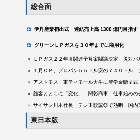
総合面
伊丹産業初出式 連結売上高 1300 億円目指す
現場力強化集大成の年
グリーンＬＰガスを３０年までに商用化
ＬＰガス２２年度関連予算案閣議決定、災対バ
ＣＮへ道筋示す（経産省）
１月ＣＰ、プロパン５５ドル安の７４０ドル 
アストモス、東ティモール大生に奨学金贈呈式
経済産業省は12月20日に開いた「経済産業分
ップ策定検討会」（座長＝秋元圭吾・地球環境
顧客とともに「変化」 関彰商事 仕事始めの
員）の第５回会合で、ガス分野のロードマップ
サイサン川本社長 テレ玉歌謡祭で熱唱 国内
の道筋について「グリーンＬＰガスを２０３０
リーンＬＰガスに代替」と示した。
東日本版