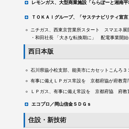
レモンガス、大型商業施設「ららぽーと湘南平
伊丹産業初出式 北嶋一郎社長
商品・サービス紹介
ＴＯＫＡＩグループ、「サステナビリティ宣
ニチガス、西東京営業所スタート スマエネ展
6つの重要課題解決へ
・和田社長 「大きな転換期に」 配電事業開始
西日本版
ＴＯＫＡＩホールディングス（本社・静岡市、鴇
言」を公開した。従来から積極的に取り組んで
ガバナンス）について、ＨＤ化10周年を契機
石川県協小松支部、能美市にカセットこんろ３
会の実現に向け、グループとして取り組むべき
有事に備えＬＰガス常設を 京都府協が府教育
題）を定めたもの。
赤津欣弥社長 オープンしたショールーム
具体的には、基本方針のもとに、①脱炭素とク
ＬＰガス、有事に備え常設を 京都府協 府教
向けた挑戦を！～②スマート社会の実現～ＤＸ
エコプロ／岡山信金ＳＤＧｓ
～「安心・安全」「便利・快適」な暮らしを！
～ ⑤ 働きがい、やりがいの高い職場環境～誰
エリスの小水力発電 相次ぎ受賞
住設・新技術
を！～―の六つを重要課題に定めた。位置づけ