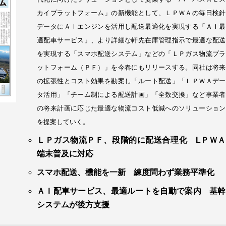
カイプラットフォーム」の新機能として、ＬＰＷＡの毎日検針
データにＡＩエンジンを活用し配送最適化を実現する「ＡＩ最
適配車サービス」、より詳細な軒先在庫管理指示で最適な配送
を実現する「スマホ配送システム」などの「ＬＰガス物流プラ
ットフォーム（ＰＦ）」を今春にもリリースする。同社は将来
の拡張性とコスト効果を勘案し「ルート配送」「ＬＰＷＡデー
タ活用」「チーム制による配送計画」「全数交換」など事業者
の将来計画に応じた最適な物流コスト低減へのソリューション
を提案していく。
ＬＰガス物流ＰＦ、段階的に配送合理化 LＰＷＡ
端末普及に対応
スマホ配送、機能を一新 練度問わず業務平準化
ＡＩ配車サービス、最適ルートを自動で案内 基幹
システムが後方支援