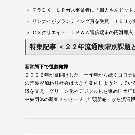
針、その上にマテリアリティ、さらに中期経営
テラＤＸ、ＬＰガス事業者に「職人さんドット
リンナイがブランディング賞を受賞 ＩＢＪが
ＣＳクリエイト、ＬＰＷＡ通信端末の円滑導入
特集記事 ＜２２年流通段階別課題
新常態下で役割発揮
２０２２年が幕開けした。一昨年から続くコロナ
の荒波が加わり社会は大きく変化しようとしてい
済を支え、グリーン化やデジタル化を進め国土強
２０２１エコプロアワード優秀賞を受賞する桑原順社長
中央団体の新春メッセージ（年頭所感）から流通段