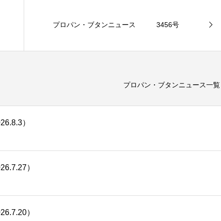
アワード２０２１」のビジネス部門で最優秀賞を受
賞した。同日、おかやましんきん本店で表彰式が行
プロパン・ブタンニュース 3456号
われ、助成金が授与された。
プロパン・ブタンニュース一覧
.8.3）
.7.27）
.7.20）