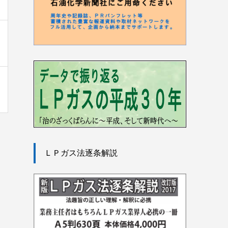
ＬＰガス法逐条解説