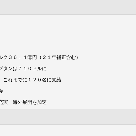
ルク３６．４億円（２１年補正含む）
伊丹産業（本社・伊丹市、北嶋一郎社長）は２日、
ブタンは７１０ドルに
新型コロナ対策で出席者を本社や事業所の責任者の
 これまでに１２０名に支給
野におけるトランジション・ファイナンス推進のためのロードマ
みとし、伊丹市の伊丹シティホテルで伊丹産業グル
産業技術研究機構システム研究グループリーダー・主席研究
ープの２０２２年初出式を開いた。創立75周年であ
会
を公開した。ＬＰガス分野はカーボンニュートラル（ＣＮ）へ
る今年のスローガンは、「『現場力強化』伊丹産業
充実 海外展開を加速
年までに合成技術を確立し商用化」「50年には需要の全量をグ
人のプライド（誇り）を持ち自覚と責任のある行動
ができていますか⁉」に設定。「現場力強化」は今年
で４年目。変化する時代に対し、「現場力強化」の
集大成の年にする。売上高目標は伊丹産業単独で１