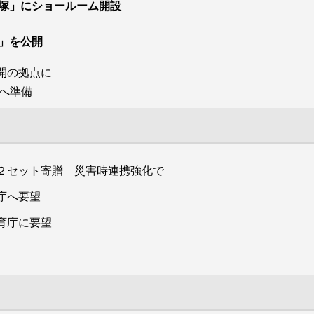
０３０億円、グループ全体で１３００億円に据え、
塚」にショールーム開設
必達に向け各事業を推進する。
言」を公開
開の拠点に
レモンガス（本社・平塚市、東京、赤津欣弥社長）
へ準備
は12月20日、平塚市の大型商業施設「ららぽーと湘
田勝彦社長）は12月22日、グループの「サステナビリティ宣
南平塚」３階に「レモンガスショールーム」を開設
きたＳＤＧｓ（持続可能な開発目標）、ＥＳＧ（環境・社会・
した。大型商業施設のショールーム開設は初めて。
に改めてこれまでを振り返るとともに、これからの持続可能な社
アクアクララのサーバーとボトル、リンナイ、パロ
２セット寄贈 災害時連携強化で
社会課題とその解決について、六つのマテリアリティ（重要課
マ、ノーリツ、パーパス４メーカーの最新ガス厨
庁へ要望
房・乾燥・給湯・ハイブリッド発電システムを展
リーンエネルギー～２０５０年カーボンニュートラルの実現に
示。エネルギー相談コーナーを設け、ＬＰガス、都
育庁に要望
と協創を通じて人々の生活をつくる！～③暮らしの基盤づくり
市ガス、電気の新規・乗り換え契約、光熱費の節約
～④地域共存と社会貢献～地域に「喜び」と「生きがい」を！
方法、機器の買い替え・修理など各種相談に応じ
もが活き活きと働ける環境を！～⑥ガバナンス～健全な企業経営
る。
的には、ＴＯＫＡＩ ＷＡＹの上位にサステナビリティ基本方
オープン初日は月曜日ながら28人の来場者があり、