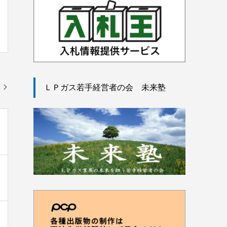
ＬＰガス若手経営者の会 未来塾