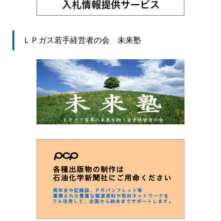
ＬＰガス若手経営者の会 未来塾