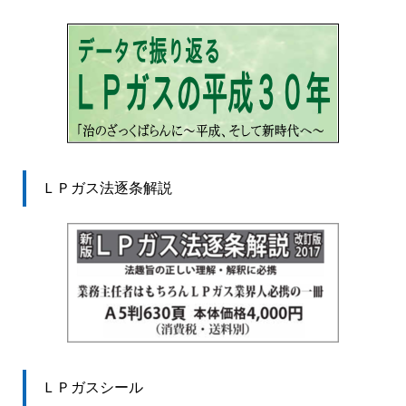
ＬＰガス法逐条解説
ＬＰガスシール