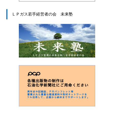
ＬＰガス若手経営者の会 未来塾