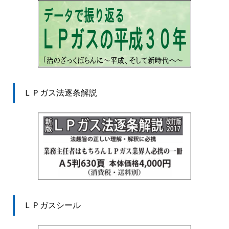
ＬＰガス法逐条解説
ＬＰガスシール