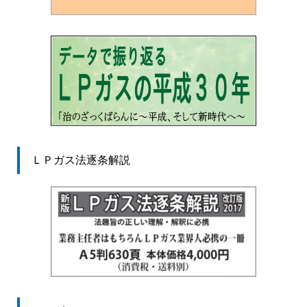
ＬＰガス法逐条解説