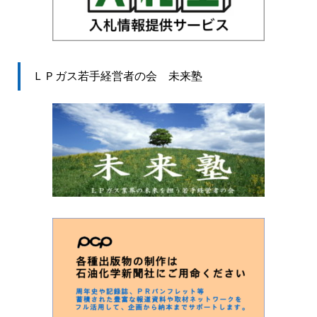
ＬＰガス若手経営者の会 未来塾